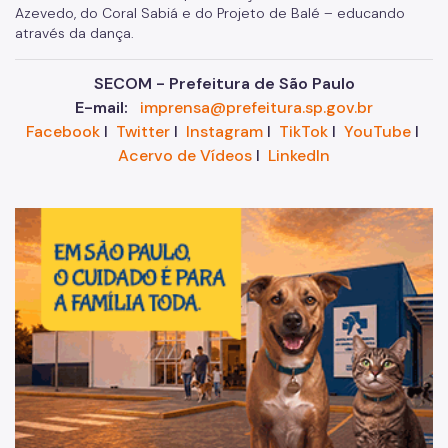
Azevedo, do Coral Sabiá e do Projeto de Balé – educando
através da dança.
SECOM - Prefeitura de São Paulo
E-mail:
imprensa@prefeitura.sp.gov.br
Facebook
I
Twitter
I
Instagram
I
TikTok
I
YouTube
I
Acervo de Vídeos
I
LinkedIn
Im