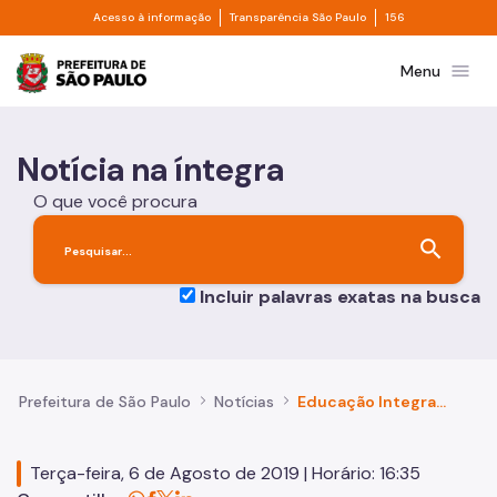
Divisor de acesso à informação
Divisor de transpa
Pular para o Conteúdo principal
Acesso à informação
Transparência São Paulo
156
Prefeitura de São Paulo
menu
Menu
Notícia na íntegra
O que você procura
search
Incluir palavras exatas na busca
Prefeitura de São Paulo
Notícias
Educação Integral na rede municipal de ensino cresce 43% em São Paulo
Terça-feira, 6 de Agosto de 2019 | Horário: 16:35