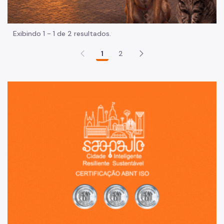
Exibindo 1 - 1 de 2 resultados.
1
2
Sã