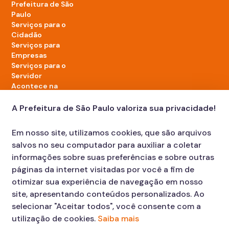
Prefeitura de São
Paulo
Serviços para o
Cidadão
Serviços para
Empresas
Serviços para o
Servidor
Acontece na
cidade
A Prefeitura de São Paulo valoriza sua privacidade!
LinkedIn da Prefeitura de São Paulo
TikTok da Prefeitura de São Paulo
YouTube da Prefeitura de São Paulo
X da Prefeitura de São Paulo
Instagram da Prefeitura de São Paulo
Facebook da Prefeitura de São Paulo
Em nosso site, utilizamos cookies, que são arquivos
Diário Oficial
salvos no seu computador para auxiliar a coletar
informações sobre suas preferências e sobre outras
páginas da internet visitadas por você a fim de
otimizar sua experiência de navegação em nosso
site, apresentando conteúdos personalizados. Ao
selecionar "Aceitar todos", você consente com a
utilização de cookies.
Saiba mais
Faça sua Solicitação
Atendimento: