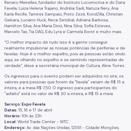
Renato Meirelles, fundador do Instituto Locomotiva e do Data
Favela; Luiza Helena Trajano, Andréia Sadi, Natuza Nery, Ana
Karla Recife, Tamires Sampaio, Preto Zezé, KondZilla, Christian
Gebara, Luciano Huck, Neca Setúbal, Adriana Barbosa,
Hamilton Silva, Ana Maria Diniz, Nina Silva, Sofia Esteves,
Marcelo Tas, Tia DAG, Edu Lyra e Carmela Borst e muito mais.
“O melhor impacto de tudo isso é a gente conseguir
realmente impulsionar as nossas potências de periferias e de
favelas. Hoje é o melhor espelho, pois as pessoas estão vindo
aqui, se olhando no espelho e se sentindo representadas de
verdade”, disse a secretária municipal de Cultura, Aline Torres.
Os ingressos para o evento podem ser adquiridos no site, os
valores para pessoas que forem da "favela" variam de R$ 15 a
inteira, e a meia R$ 7,50. O ingresso para participantes do
"asfalto" está no valor de R$ 30 a inteira, e R$ 15 a meia.
Serviço:
Expo Favela
Datas:
15, 16 e 17 de abril
Horário:
10h às 22h
Local:
World Trade Center -
WTC
Endereço:
Av. das Nações Unidas, 12551 - Cidade Monções,