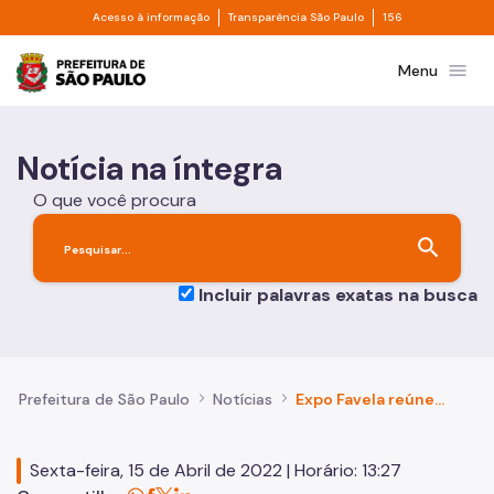
Divisor de acesso à informação
Divisor de transpa
Pular para o Conteúdo principal
Acesso à informação
Transparência São Paulo
156
Prefeitura de São Paulo
menu
Menu
Notícia na íntegra
O que você procura
search
Incluir palavras exatas na busca
Prefeitura de São Paulo
Notícias
Expo Favela reúne empreendedores e investidores de todo o Brasil na Zona Sul da cidade
Sexta-feira, 15 de Abril de 2022 | Horário: 13:27