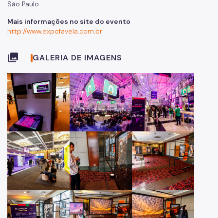
São Paulo
Mais informações no site do evento
http://www.expofavela.com.br
collections
GALERIA DE IMAGENS