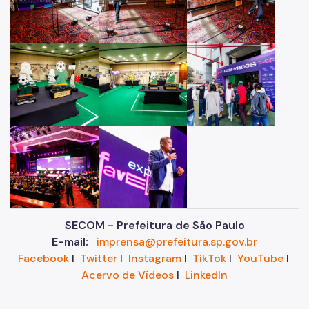
SECOM - Prefeitura de São Paulo
E-mail:
imprensa@prefeitura.sp.gov.br
Facebook
I
Twitter
I
Instagram
I
TikTok
I
YouTube
I
Acervo de Vídeos
I
LinkedIn