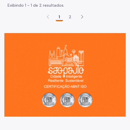
Exibindo 1 - 1 de 2 resultados.
1
2
Sã