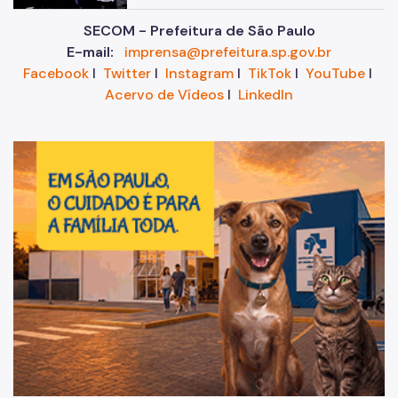
SECOM - Prefeitura de São Paulo
E-mail:
imprensa@prefeitura.sp.gov.br
Facebook
I
Twitter
I
Instagram
I
TikTok
I
YouTube
I
Acervo de Vídeos
I
LinkedIn
Im