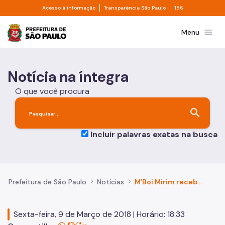
Divisor de acesso à informação
Divisor de transpa
Pular para o Conteúdo principal
Acesso à informação
Transparência São Paulo
156
Prefeitura de São Paulo
menu
Menu
Notícia na íntegra
O que você procura
search
Incluir palavras exatas na busca
Prefeitura de São Paulo
Notícias
M’Boi Mirim recebe nova Unidade de Pronto Atendimento (UPA) 24h
Sexta-feira, 9 de Março de 2018 | Horário: 18:33