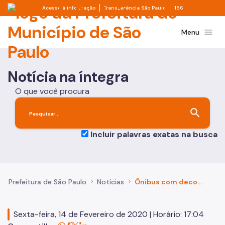
Prefeitura de São Paulo
Divisor de acesso à informação
Divisor de transpa
Pular para o Conteúdo principal
Acesso à informação
Transparência São Paulo
156
menu
Menu
Notícia na íntegra
O que você procura
search
Incluir palavras exatas na busca
Prefeitura de São Paulo
Notícias
Ônibus com decoração de carnaval começam a circular a partir de sábado
Sexta-feira, 14 de Fevereiro de 2020 | Horário: 17:04