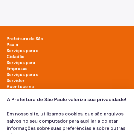
Prefeitura de São
Paulo
Serviços para o
Cidadão
Serviços para
Empresas
Serviços para o
Servidor
Acontece na
cidade
A Prefeitura de São Paulo valoriza sua privacidade!
LinkedIn da Prefeitura de São Paulo
TikTok da Prefeitura de São Paulo
YouTube da Prefeitura de São Paulo
X da Prefeitura de São Paulo
Instagram da Prefeitura de São Paulo
Facebook da Prefeitura de São Paulo
Em nosso site, utilizamos cookies, que são arquivos
Diário Oficial
salvos no seu computador para auxiliar a coletar
informações sobre suas preferências e sobre outras