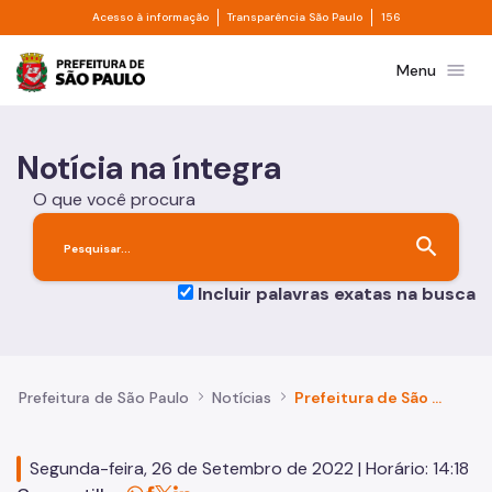
Divisor de acesso à informação
Divisor de transpa
Pular para o Conteúdo principal
Acesso à informação
Transparência São Paulo
156
Prefeitura de São Paulo
menu
Menu
Notícia na íntegra
O que você procura
search
Incluir palavras exatas na busca
Prefeitura de São Paulo
Notícias
Prefeitura de São Paulo reafirma compromisso com a transição energética
Segunda-feira, 26 de Setembro de 2022 | Horário: 14:18