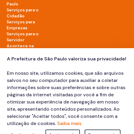
Paulo
Serviços para o
Cidadão
Serviços para
Empresas
Serviços para o
Servidor
Acontece na
cidade
A Prefeitura de São Paulo valoriza sua privacidade!
LinkedIn da Prefeitura de São Paulo
TikTok da Prefeitura de São Paulo
YouTube da Prefeitura de São Paulo
X da Prefeitura de São Paulo
Instagram da Prefeitura de São Paulo
Facebook da Prefeitura de São Paulo
Em nosso site, utilizamos cookies, que são arquivos
Diário Oficial
salvos no seu computador para auxiliar a coletar
informações sobre suas preferências e sobre outras
páginas da internet visitadas por você a fim de
otimizar sua experiência de navegação em nosso
site, apresentando conteúdos personalizados. Ao
selecionar "Aceitar todos", você consente com a
utilização de cookies.
Saiba mais
Faça sua Solicitação
Atendimento: