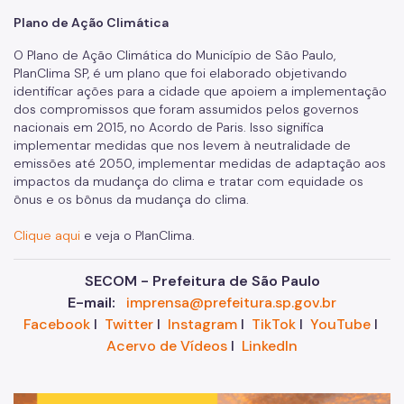
Plano de Ação Climática
O Plano de Ação Climática do Município de São Paulo,
PlanClima SP, é um plano que foi elaborado objetivando
identificar ações para a cidade que apoiem a implementação
dos compromissos que foram assumidos pelos governos
nacionais em 2015, no Acordo de Paris. Isso significa
implementar medidas que nos levem à neutralidade de
emissões até 2050, implementar medidas de adaptação aos
impactos da mudança do clima e tratar com equidade os
ônus e os bônus da mudança do clima.
Clique aqui
e veja o PlanClima.
SECOM - Prefeitura de São Paulo
E-mail:
imprensa@prefeitura.sp.gov.br
Facebook
I
Twitter
I
Instagram
I
TikTok
I
YouTube
I
Acervo de Vídeos
I
LinkedIn
Im