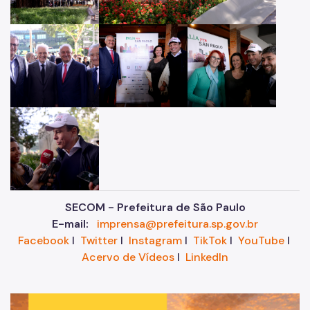
SECOM - Prefeitura de São Paulo
E-mail:
imprensa@prefeitura.sp.gov.br
Facebook
I
Twitter
I
Instagram
I
TikTok
I
YouTube
I
Acervo de Vídeos
I
LinkedIn
Im