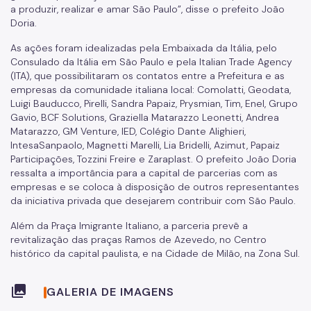
a produzir, realizar e amar São Paulo”, disse o prefeito João
Doria.
As ações foram idealizadas pela Embaixada da Itália, pelo
Consulado da Itália em São Paulo e pela Italian Trade Agency
(ITA), que possibilitaram os contatos entre a Prefeitura e as
empresas da comunidade italiana local: Comolatti, Geodata,
Luigi Bauducco, Pirelli, Sandra Papaiz, Prysmian, Tim, Enel, Grupo
Gavio, BCF Solutions, Graziella Matarazzo Leonetti, Andrea
Matarazzo, GM Venture, IED, Colégio Dante Alighieri,
IntesaSanpaolo, Magnetti Marelli, Lia Bridelli, Azimut, Papaiz
Participações, Tozzini Freire e Zaraplast. O prefeito João Doria
ressalta a importância para a capital de parcerias com as
empresas e se coloca à disposição de outros representantes
da iniciativa privada que desejarem contribuir com São Paulo.
Além da Praça Imigrante Italiano, a parceria prevê a
revitalização das praças Ramos de Azevedo, no Centro
histórico da capital paulista, e na Cidade de Milão, na Zona Sul.
collections
GALERIA DE IMAGENS