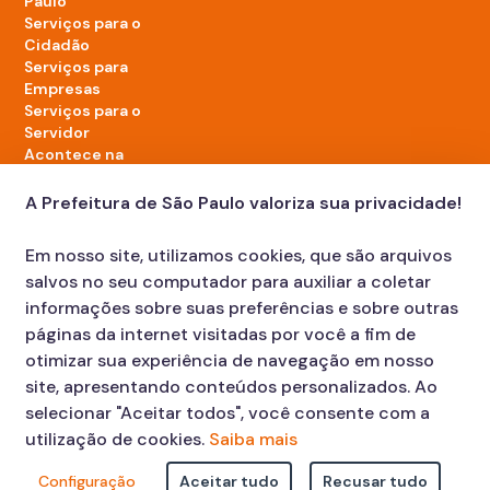
Paulo
Serviços para o
Cidadão
Serviços para
Empresas
Serviços para o
Servidor
Acontece na
cidade
A Prefeitura de São Paulo valoriza sua privacidade!
LinkedIn da Prefeitura de São Paulo
TikTok da Prefeitura de São Paulo
YouTube da Prefeitura de São Paulo
X da Prefeitura de São Paulo
Instagram da Prefeitura de São Paulo
Facebook da Prefeitura de São Paulo
Em nosso site, utilizamos cookies, que são arquivos
Diário Oficial
salvos no seu computador para auxiliar a coletar
informações sobre suas preferências e sobre outras
páginas da internet visitadas por você a fim de
otimizar sua experiência de navegação em nosso
site, apresentando conteúdos personalizados. Ao
selecionar "Aceitar todos", você consente com a
utilização de cookies.
Saiba mais
Faça sua Solicitação
Atendimento:
Configuração
Aceitar tudo
Recusar tudo
© COPYRIGHT 2023, Prefeitura Municipal de São Paulo Viaduto do