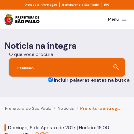
Divisor de acesso à informação
Divisor de transpa
Pular para o Conteúdo principal
Acesso à informação
Transparência São Paulo
156
Prefeitura de São Paulo
menu
Menu
Notícia na íntegra
O que você procura
search
Incluir palavras exatas na busca
Prefeitura de São Paulo
Notícias
Prefeitura entrega revitalização da Praça Imigrante Italiano
Domingo, 6 de Agosto de 2017 | Horário: 16:00