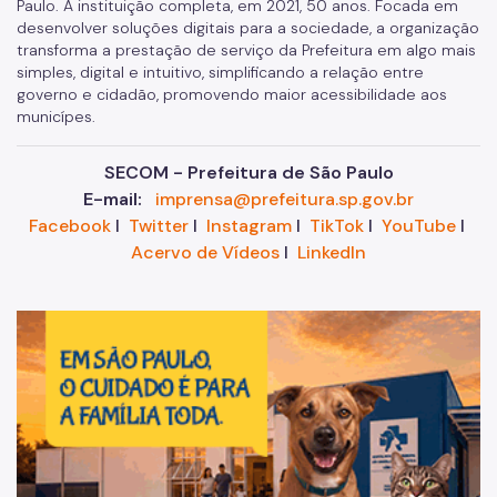
Paulo. A instituição completa, em 2021, 50 anos. Focada em
desenvolver soluções digitais para a sociedade, a organização
transforma a prestação de serviço da Prefeitura em algo mais
simples, digital e intuitivo, simplificando a relação entre
governo e cidadão, promovendo maior acessibilidade aos
municípes.
SECOM - Prefeitura de São Paulo
E-mail:
imprensa@prefeitura.sp.gov.br
Facebook
I
Twitter
I
Instagram
I
TikTok
I
YouTube
I
Acervo de Vídeos
I
LinkedIn
Im