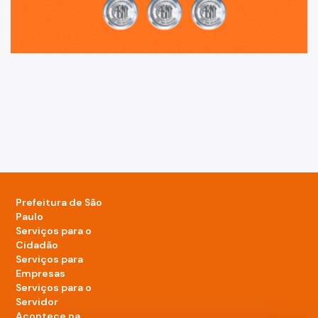
Prefeitura de São
Paulo
Serviços para o
Cidadão
Serviços para
Empresas
Serviços para o
Servidor
Acontece na