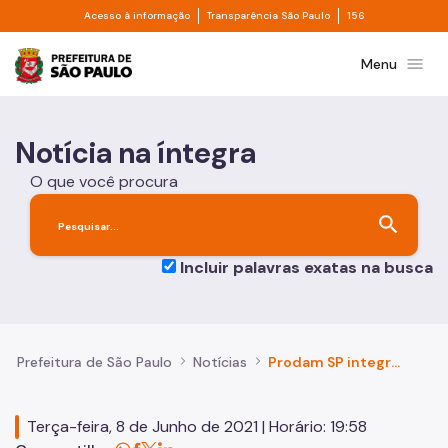
Divisor de acesso à informação
Divisor de transpa
Pular para o Conteúdo principal
Acesso à informação
Transparência São Paulo
156
Prefeitura de São Paulo
menu
Menu
Notícia na íntegra
O que você procura
search
Incluir palavras exatas na busca
Prefeitura de São Paulo
Notícias
Prodam SP integra Associação Nacional das Cidades Inteligentes
Terça-feira, 8 de Junho de 2021 | Horário: 19:58