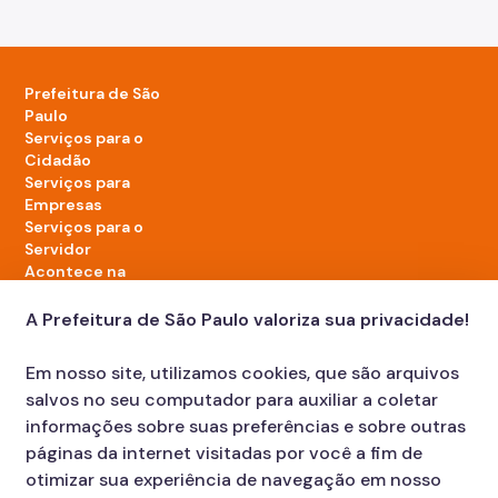
Prefeitura de São
Paulo
Serviços para o
Cidadão
Serviços para
Empresas
Serviços para o
Servidor
Acontece na
cidade
A Prefeitura de São Paulo valoriza sua privacidade!
LinkedIn da Prefeitura de São Paulo
TikTok da Prefeitura de São Paulo
YouTube da Prefeitura de São Paulo
X da Prefeitura de São Paulo
Instagram da Prefeitura de São Paulo
Facebook da Prefeitura de São Paulo
Em nosso site, utilizamos cookies, que são arquivos
Diário Oficial
salvos no seu computador para auxiliar a coletar
informações sobre suas preferências e sobre outras
páginas da internet visitadas por você a fim de
otimizar sua experiência de navegação em nosso