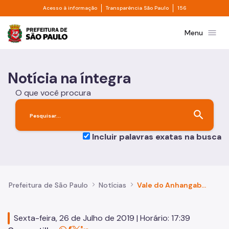
Divisor de acesso à informação
Divisor de transpa
Pular para o Conteúdo principal
Acesso à informação
Transparência São Paulo
156
Prefeitura de São Paulo
menu
Menu
Notícia na íntegra
O que você procura
search
Incluir palavras exatas na busca
Prefeitura de São Paulo
Notícias
Vale do Anhangabaú será o novo ponto turístico da cidade, afirmam munícipes
Sexta-feira, 26 de Julho de 2019 | Horário: 17:39