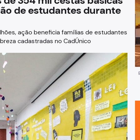
s de 354 mil cestas básicas
ção de estudantes durante
Impostos e Taxas
Legislação
hões, ação beneficia famílias de estudantes
e
Licitações e Fornecedores
breza cadastradas no CadÚnico
Nota do Milhão
Oportunidades
Programas e Benefícios