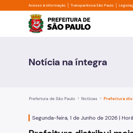
Pular para o Conteúdo principal
Divisor de acesso à informação
Divisor d
Acesso à informação
Transparência São Paulo
Legisla
Prefeitura de São Pa
Cidadão
Animais
Notícia na íntegra
Casa e Moradia
Cultura e Economia Criativa
Educação
Prefeitura de São Paulo
Notícias
Esportes e Lazer
Segunda-feira, 1 de Junho de 2026 | Horár
Família e Assistência Social