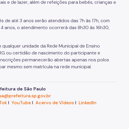
ais e de lazer, além de refeições para bebês, crianças e
ês de até 3 anos serão atendidos das 7h às 17h, com
de 4 anos, o atendimento ocorrerá das 8h30 às 16h30,
em qualquer unidade da Rede Municipal de Ensino
G ou certidão de nascimento do participante e
 inscrições permanecerão abertas apenas nos polos
ipar mesmo sem matrícula na rede municipal.
eitura de São Paulo
sa@prefeitura.sp.gov.br
Tok
I
YouTube
I
Acervo de Vídeos
I
LinkedIn