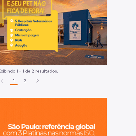
Normas e procedimentos
Exibindo 1 - 1 de 2 resultados.
1
2
São Paulo, ci