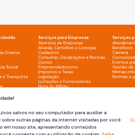
Cidadão
Serviços para Empresas
Serviços p
sktop)
Abertura de Empresas
Atendimen
Alvarás, Certidões e Licenças
Benefícios
overno (Rodapé - Desktop)
a Criativa
Cadastros
Carreira
Consultas, Declarações e Normas
Comunicad
Cursos
Eventos pa
cia Social
Empreendedorismo
Gestão de
Impostos e Taxas
Minhas inf
a e Transporte
Legislação
Normas e 
Licitações e Fornecedores
ar
Nota do Milhão
Oportunidades
Programas e Benefícios
cidade!
quivos salvos no seu computador para auxiliar a
 sobre outras páginas da internet visitadas por você
Co
ão em nosso site, apresentando conteúdos
, você consente com a utilização de cookies.
Saiba