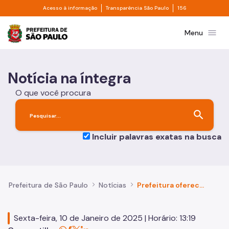
Divisor de acesso à informação
Divisor de transpa
Pular para o Conteúdo principal
Acesso à informação
Transparência São Paulo
156
Prefeitura de São Paulo
menu
Menu
Notícia na íntegra
O que você procura
search
Incluir palavras exatas na busca
Prefeitura de São Paulo
Notícias
Prefeitura oferece diversão e lazer gratuitos em seus espaços públicos e culturais
Sexta-feira, 10 de Janeiro de 2025 | Horário: 13:19