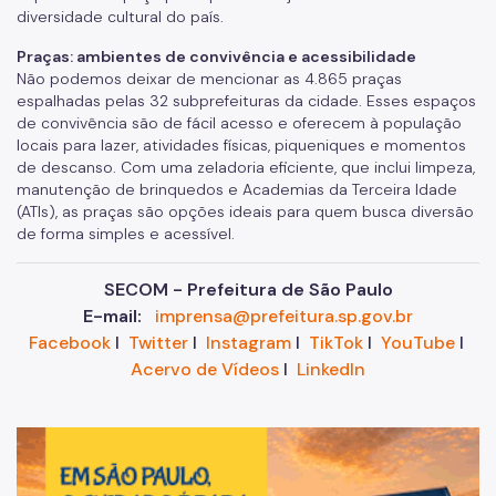
diversidade cultural do país.
Praças: ambientes de convivência e acessibilidade
Não podemos deixar de mencionar as 4.865 praças
espalhadas pelas 32 subprefeituras da cidade. Esses espaços
de convivência são de fácil acesso e oferecem à população
locais para lazer, atividades físicas, piqueniques e momentos
de descanso. Com uma zeladoria eficiente, que inclui limpeza,
manutenção de brinquedos e Academias da Terceira Idade
(ATIs), as praças são opções ideais para quem busca diversão
de forma simples e acessível.
SECOM - Prefeitura de São Paulo
E-mail:
imprensa@prefeitura.sp.gov.br
Facebook
I
Twitter
I
Instagram
I
TikTok
I
YouTube
I
Acervo de Vídeos
I
LinkedIn
Im