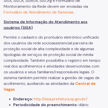
SISA, SISCR, SISRUA, SISOrg e Formulário de
Monitoramento da Rede devem ser enviadas via
Mulheres Vítimas de Violência
Formulário de Atendimento de Sistemas
.
LGBTQIAPN+
Sistema de Informação do Atendimento aos
Imigrantes
usuários (SISA)
Programa Cidade Protetora
Permite o cadastro do prontuário eletrônico unificado
dos usuários da rede socioassistencial parceira de
Operação Altas Temperaturas (OAT)
proteção social de alta complexidade e de algumas
Operação Baixas Temperaturas (OBT)
tipologias de serviços de proteção social de média
complexidade. Também possibilita o registro em tempo
Coordenadoria de Gestão de Benefícios
real dos acolhimentos e atividades desenvolvidas com
Transferência de Renda
os usuários e seus familiares/responsáveis legais. O
sistema também permite realizar a gestão de vagas de
Programa Bolsa Família
acolhimento, auxiliando as atividades da
Central de
Vagas
Renda Mínima
Endereço:
http://sisa.prefeitura.sp.gov.br/
Benefício de Prestação Continuada (BPC)
Periodicidade do preenchimento:
diário