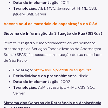
Relação de Convênios e Parcerias
Data de implementação:
2013
Tecnologias:
.NET, MVC, Javascript, HTML, CSS,
Instrumentais de Parcerias
jQuery, SQL Server
Legislação
Acesse aqui os materiais de capacitação do SISA
Editais
Sistema de Informação da Situação de Rua (SISRua)
Atas de Registro de Preço
Permite o registro e monitoramento do atendimento
Observatório Socioassistencial
prestado pelos Serviços Especializados de Abordagem
Social (SEAS) às pessoas em situação de rua na cidade
Pesquisas
de São Paulo.
Georreferenciamento
Endereço:
http://sisrua.prefeitura.sp.gov.br/
Gestão da Informação
Periodicidade do preenchimento:
diário
Data de implementação:
2002
Monitoramento e Avaliação
Tecnologias:
ASP, Javascript, HTML, CSS, SQL
Server
Formulário Social
Sistema dos Centros de Referência de Assistência
Imprensa