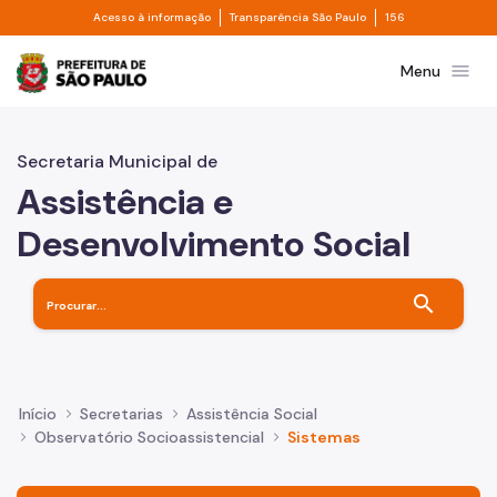
Divisor de acesso à informação
Divisor de transpa
Pular para o Conteúdo principal
Acesso à informação
Transparência São Paulo
156
Prefeitura de São Paulo
menu
Menu
Secretaria Municipal de
Assistência e
Desenvolvimento Social
search
Início
Secretarias
Assistência Social
Observatório Socioassistencial
Sistemas