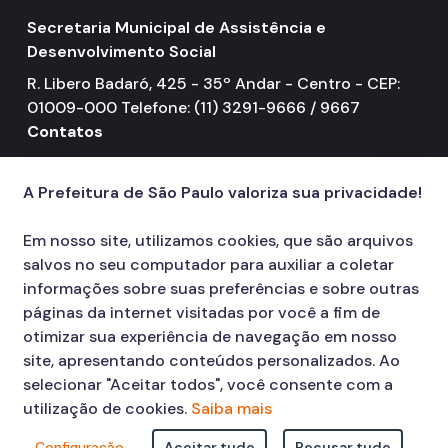
Secretaria Municipal de Assistência e
Desenvolvimento Social
R. Libero Badaró, 425 - 35º Andar - Centro - CEP:
01009-000 Telefone: (11) 3291-9666 / 9667
Contatos
156
call
A Prefeitura de São Paulo valoriza sua privacidade!
Em nosso site, utilizamos cookies, que são arquivos
salvos no seu computador para auxiliar a coletar
informações sobre suas preferências e sobre outras
páginas da internet visitadas por você a fim de
otimizar sua experiência de navegação em nosso
site, apresentando conteúdos personalizados. Ao
selecionar "Aceitar todos", você consente com a
utilização de cookies.
Saiba mais
Configuração
Aceitar tudo
Recusar tudo