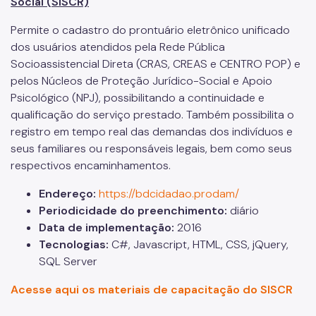
Social (SISCR)
Notícias
Permite o cadastro do prontuário eletrônico unificado
ESPASO
dos usuários atendidos pela Rede Pública
Socioassistencial Direta (CRAS, CREAS e CENTRO POP) e
Biblioteca
pelos Núcleos de Proteção Jurídico-Social e Apoio
Psicológico (NPJ), possibilitando a continuidade e
Materiais Públicos
qualificação do serviço prestado. Também possibilita o
Gestão de Pessoas
registro em tempo real das demandas dos indivíduos e
seus familiares ou responsáveis legais, bem como seus
Núcleo de Atendimento ao Cidadão, Ouvidoria e Controle
respectivos encaminhamentos.
Interno (NACI)
Política de Atendimento ao Cidadão (PAC)
Endereço:
https://bdcidadao.prodam/
Periodicidade do preenchimento:
diário
Requerimento Eletrônico de Comunicação com Órgãos de
Data de implementação:
2016
Justiça
Tecnologias:
C#, Javascript, HTML, CSS, jQuery,
Qualifica SUAS
SQL Server
Acesse aqui os materiais de capacitação do SISCR