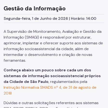
Supervisão de Assistência Social (SAS)
Gestão da Informação
CPAS
Segunda-feira, 1 de Junho de 2026 | Horário: 14:00
Rede Socioassistencial
A Supervisão de Monitoramento, Avaliação e Gestão da
Painéis
Informação (SMAGI) é responsável por estruturar,
Pessoa em situação de rua
aprimorar, implantar e oferecer suporte aos sistemas de
informação socioassistencial da cidade, além de
Programa Reencontro
intermediar o desenvolvimento e criação de novas
Crianças e Adolescentes
ferramentas.
Jovens e Adultos
Conheça abaixo um pouco sobre cada um dos
sistemas de informação socioassistencial próprios
Idosos
da Cidade de São Paulo
, regulamentados pela
Pessoas com Deficiência
Instrução Normativa SMADS nº 4, de 31 de agosto de
2018
Famílias
Dúvidas e outras solicitações referentes aos sistemas
Família Acolhedora