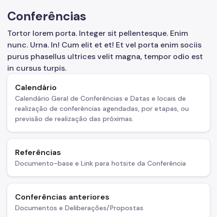
Supervisão de Assistência Social (SAS)
Conferências
CPAS
Tortor lorem porta. Integer sit pellentesque. Enim
nunc. Urna. In! Cum elit et et! Et vel porta enim sociis
Rede Socioassistencial
purus phasellus ultrices velit magna, tempor odio est
Painéis
in cursus turpis.
Pessoa em situação de rua
Calendário
Calendário Geral de Conferências e Datas e locais de
Programa Reencontro
realização de conferências agendadas, por etapas, ou
previsão de realização das próximas.
Crianças e Adolescentes
Jovens e Adultos
Referências
Idosos
Documento-base e Link para hotsite da Conferência
Pessoas com Deficiência
Famílias
Conferências anteriores
Documentos e Deliberações/Propostas
Família Acolhedora