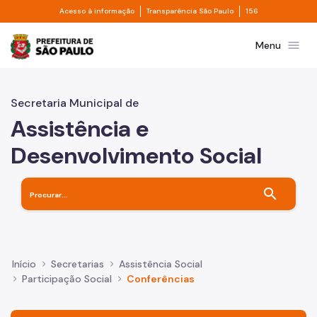
Divisor de acesso à informação
Divisor de transpa
Pular para o Conteúdo principal
Acesso à informação
Transparência São Paulo
156
Prefeitura de São Paulo
menu
Menu
Secretaria Municipal de
Assistência e
Desenvolvimento Social
search
Início
Secretarias
Assistência Social
Participação Social
Conferências