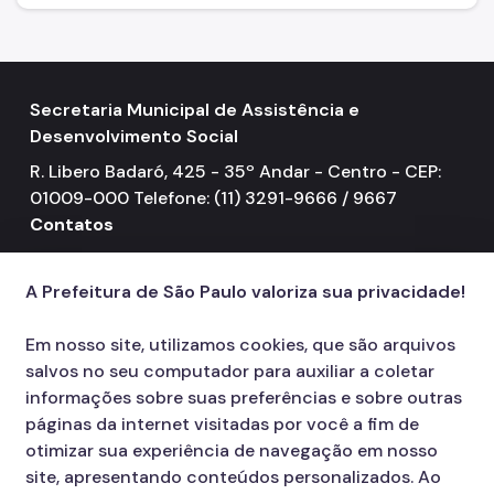
Mulheres Vítimas de Violência
LGBTQIAPN+
Secretaria Municipal de Assistência e
Imigrantes
Desenvolvimento Social
Programa Cidade Protetora
R. Libero Badaró, 425 - 35º Andar - Centro - CEP:
Operação Altas Temperaturas (OAT)
01009-000 Telefone: (11) 3291-9666 / 9667
Contatos
Operação Baixas Temperaturas (OBT)
156
call
Coordenadoria de Gestão de Benefícios
A Prefeitura de São Paulo valoriza sua privacidade!
Transferência de Renda
Em nosso site, utilizamos cookies, que são arquivos
Programa Bolsa Família
salvos no seu computador para auxiliar a coletar
informações sobre suas preferências e sobre outras
Renda Mínima
páginas da internet visitadas por você a fim de
otimizar sua experiência de navegação em nosso
Benefício de Prestação Continuada (BPC)
site, apresentando conteúdos personalizados. Ao