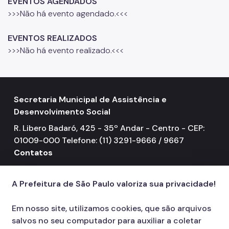
EVENTOS AGENDADOS
>>>Não há evento agendado.<<<
Mulheres Vítimas de Violência
LGBTQIAPN+
EVENTOS REALIZADOS
>>>Não há evento realizado.<<<
Imigrantes
Programa Cidade Protetora
Operação Altas Temperaturas (OAT)
Secretaria Municipal de Assistência e
Operação Baixas Temperaturas (OBT)
Desenvolvimento Social
R. Libero Badaró, 425 - 35º Andar - Centro - CEP:
Coordenadoria de Gestão de Benefícios
01009-000 Telefone: (11) 3291-9666 / 9667
Transferência de Renda
Contatos
156
call
Programa Bolsa Família
A Prefeitura de São Paulo valoriza sua privacidade!
Renda Mínima
Em nosso site, utilizamos cookies, que são arquivos
Benefício de Prestação Continuada (BPC)
salvos no seu computador para auxiliar a coletar