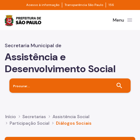
Divisor de acesso à informação
Divisor de transpa
Pular para o Conteúdo principal
Acesso à informação
Transparência São Paulo
156
Prefeitura de São Paulo
menu
Menu
Secretaria Municipal de
Assistência e
Desenvolvimento Social
search
Início
Secretarias
Assistência Social
Participação Social
Diálogos Sociais