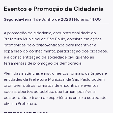
Supervisão de Assistência Social (SAS)
Eventos e Promoção da Cidadania
CPAS
Segunda-feira, 1 de Junho de 2026 | Horário: 14:00
Rede Socioassistencial
A promoção de cidadania, enquanto finalidade da
Painéis
Prefeitura Municipal de São Paulo, consiste em ações
Pessoa em situação de rua
promovidas pelo órgão/entidade para incentivar a
expansão do conhecimento, participação dos cidadãos,
Programa Reencontro
e a conscientização da sociedade civil quanto as
Crianças e Adolescentes
ferramentas de promoção de democracia.
Jovens e Adultos
Além das instâncias e instrumentos formais, os órgãos e
entidades da Prefeitura Municipal de São Paulo podem
Idosos
promover outros formatos de encontros e eventos
Pessoas com Deficiência
sociais, abertos ao público, que tornem possível a
colaboração e troca de experiências entre a sociedade
Famílias
civil e a Prefeitura.
Família Acolhedora