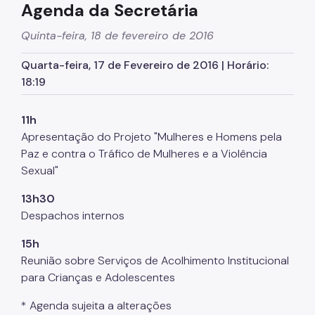
Agenda da Secretária
Supervisão de Assistência Social (SAS)
Quinta-feira, 18 de fevereiro de 2016
CPAS
Quarta-feira, 17 de Fevereiro de 2016 | Horário:
Rede Socioassistencial
18:19
Painéis
11h
Pessoa em situação de rua
Apresentação do Projeto "Mulheres e Homens pela
Programa Reencontro
Paz e contra o Tráfico de Mulheres e a Violência
Sexual"
Crianças e Adolescentes
13h30
Jovens e Adultos
Despachos internos
Idosos
15h
Pessoas com Deficiência
Reunião sobre Serviços de Acolhimento Institucional
para Crianças e Adolescentes
Famílias
* Agenda sujeita a alterações
Família Acolhedora