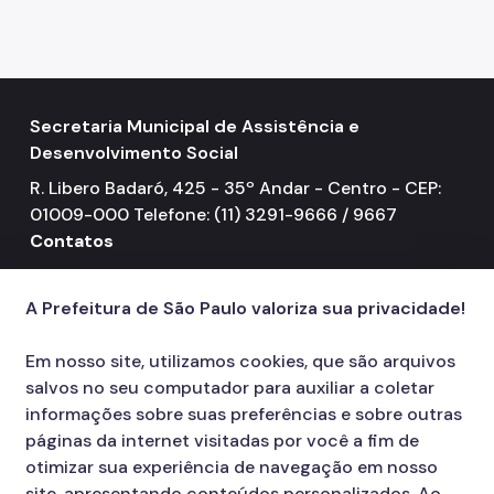
Mulheres Vítimas de Violência
LGBTQIAPN+
Imigrantes
Secretaria Municipal de Assistência e
Desenvolvimento Social
Programa Cidade Protetora
R. Libero Badaró, 425 - 35º Andar - Centro - CEP:
Operação Altas Temperaturas (OAT)
01009-000 Telefone: (11) 3291-9666 / 9667
Operação Baixas Temperaturas (OBT)
Contatos
156
call
Coordenadoria de Gestão de Benefícios
A Prefeitura de São Paulo valoriza sua privacidade!
Transferência de Renda
Em nosso site, utilizamos cookies, que são arquivos
Programa Bolsa Família
salvos no seu computador para auxiliar a coletar
Renda Mínima
informações sobre suas preferências e sobre outras
páginas da internet visitadas por você a fim de
Benefício de Prestação Continuada (BPC)
otimizar sua experiência de navegação em nosso
site, apresentando conteúdos personalizados. Ao