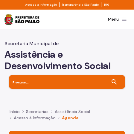
Divisor de acesso à informação
Divisor de transpa
Pular para o Conteúdo principal
Acesso à informação
Transparência São Paulo
156
Prefeitura de São Paulo
menu
Menu
Secretaria Municipal de
Assistência e
Desenvolvimento Social
search
Início
Secretarias
Assistência Social
Acesso à Informação
Agenda