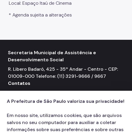
Local: Espaço Itaú de Cinema
Mulheres Vítimas de Violência
* Agenda sujeita a alterações
LGBTQIAPN+
Imigrantes
Programa Cidade Protetora
Secretaria Municipal de Assistência e
Operação Altas Temperaturas (OAT)
Desenvolvimento Social
Operação Baixas Temperaturas (OBT)
R. Libero Badaró, 425 - 35º Andar - Centro - CEP:
Coordenadoria de Gestão de Benefícios
01009-000 Telefone: (11) 3291-9666 / 9667
Contatos
Transferência de Renda
156
call
Programa Bolsa Família
A Prefeitura de São Paulo valoriza sua privacidade!
Renda Mínima
Em nosso site, utilizamos cookies, que são arquivos
Benefício de Prestação Continuada (BPC)
salvos no seu computador para auxiliar a coletar
informações sobre suas preferências e sobre outras