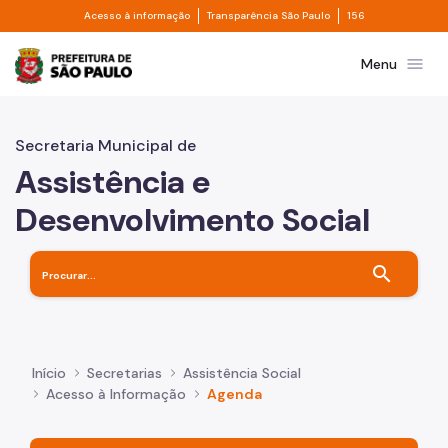
Divisor de acesso à informação
Divisor de transpa
Pular para o Conteúdo principal
Acesso à informação
Transparência São Paulo
156
Prefeitura de São Paulo
menu
Menu
Secretaria Municipal de
Assistência e
Desenvolvimento Social
search
Início
Secretarias
Assistência Social
Acesso à Informação
Agenda