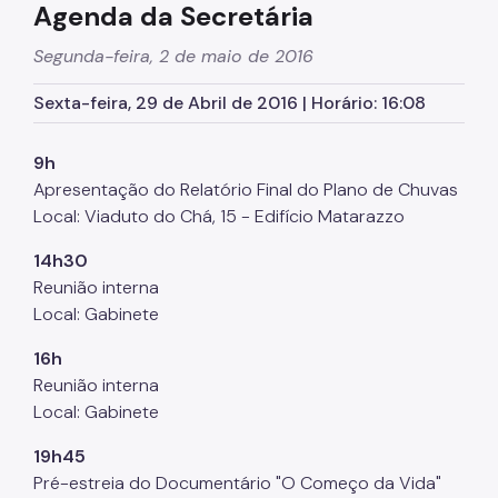
Agenda da Secretária
Supervisão de Assistência Social (SAS)
Segunda-feira, 2 de maio de 2016
CPAS
Sexta-feira, 29 de Abril de 2016 | Horário: 16:08
Rede Socioassistencial
Painéis
9h
Apresentação do Relatório Final do Plano de Chuvas
Pessoa em situação de rua
Local: Viaduto do Chá, 15 - Edifício Matarazzo
Programa Reencontro
14h30
Crianças e Adolescentes
Reunião interna
Local: Gabinete
Jovens e Adultos
16h
Idosos
Reunião interna
Pessoas com Deficiência
Local: Gabinete
Famílias
19h45
Pré-estreia do Documentário "O Começo da Vida"
Família Acolhedora