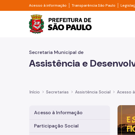
Pular para o Conteúdo principal
Divisor de acesso à informação
Divisor d
Acesso à informação
Transparência São Paulo
Legisla
Prefeitura de São Pa
Secretaria Municipal de
Assistência e Desenvol
Início
Secretarias
Assistência Social
Acesso à
Imagem 
Acesso à Informação
Participação Social