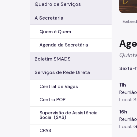
Quadro de Serviços
A Secretaria
Exibind
Quem é Quem
Age
Agenda da Secretária
Quinta
Boletim SMADS
Sexta-f
Serviços de Rede Direta
11h
Central de Vagas
Reuniã
Local: 
Centro POP
16h
Supervisão de Assistência
Social (SAS)
Reunião
Local: 
CPAS