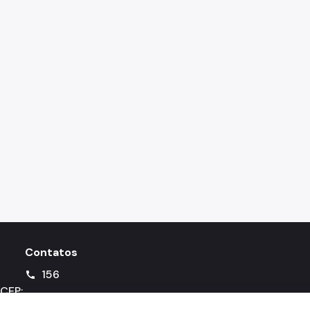
Contatos
156
call
 CEP: