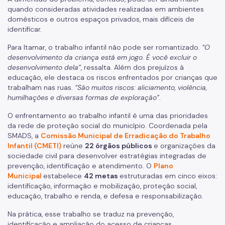
Imprensa
quando consideradas atividades realizadas em ambientes
domésticos e outros espaços privados, mais difíceis de
Notícias
identificar.
ESPASO
Para Itamar, o trabalho infantil não pode ser romantizado.
“O
desenvolvimento da criança está em jogo. É você excluir o
Biblioteca
desenvolvimento dela”
, ressalta. Além dos prejuízos à
educação, ele destaca os riscos enfrentados por crianças que
Materiais Públicos
trabalham nas ruas.
“São muitos riscos: aliciamento, violência,
humilhações e diversas formas de exploração”
.
Gestão de Pessoas
O enfrentamento ao trabalho infantil é uma das prioridades
Núcleo de Atendimento ao Cidadão, Ouvidoria e Controle
da rede de proteção social do município. Coordenada pela
Interno (NACI)
SMADS, a
Comissão Municipal de Erradicação do Trabalho
Infantil (CMETI)
reúne
22 órgãos públicos
e organizações da
Política de Atendimento ao Cidadão (PAC)
sociedade civil para desenvolver estratégias integradas de
prevenção, identificação e atendimento. O
Plano
Requerimento Eletrônico de Comunicação com Órgãos de
Justiça
Municipal
estabelece
42 metas
estruturadas em cinco eixos:
identificação, informação e mobilização, proteção social,
Qualifica SUAS
educação, trabalho e renda, e defesa e responsabilização.
Na prática, esse trabalho se traduz na prevenção,
identificação e ampliação do acesso de crianças,