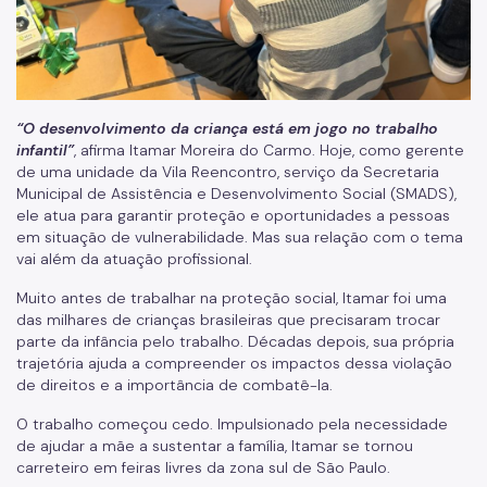
Família Acolhedora
Mulheres Vítimas de Violência
LGBTQIAPN+
“O desenvolvimento da criança está em jogo no trabalho
Imigrantes
infantil”
, afirma Itamar Moreira do Carmo. Hoje, como gerente
de uma unidade da Vila Reencontro, serviço da Secretaria
Programa Cidade Protetora
Municipal de Assistência e Desenvolvimento Social (SMADS),
ele atua para garantir proteção e oportunidades a pessoas
Operação Altas Temperaturas (OAT)
em situação de vulnerabilidade. Mas sua relação com o tema
Operação Baixas Temperaturas (OBT)
vai além da atuação profissional.
Muito antes de trabalhar na proteção social, Itamar foi uma
Coordenadoria de Gestão de Benefícios
das milhares de crianças brasileiras que precisaram trocar
Transferência de Renda
parte da infância pelo trabalho. Décadas depois, sua própria
trajetória ajuda a compreender os impactos dessa violação
de direitos e a importância de combatê-la.
Programa Bolsa Família
O trabalho começou cedo. Impulsionado pela necessidade
Renda Mínima
de ajudar a mãe a sustentar a família, Itamar se tornou
carreteiro em feiras livres da zona sul de São Paulo.
Benefício de Prestação Continuada (BPC)