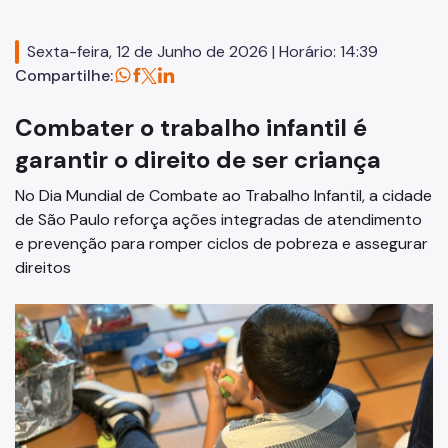
Supervisão de Assistência Social (SAS)
Sexta-feira, 12 de Junho de 2026 | Horário: 14:39
CPAS
Compartilhe:
Rede Socioassistencial
Combater o trabalho infantil é
Painéis
garantir o direito de ser criança
Pessoa em situação de rua
No Dia Mundial de Combate ao Trabalho Infantil, a cidade
de São Paulo reforça ações integradas de atendimento
Programa Reencontro
e prevenção para romper ciclos de pobreza e assegurar
direitos
Crianças e Adolescentes
Jovens e Adultos
Idosos
Pessoas com Deficiência
Famílias