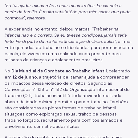
“Eu fui ajudar minha mãe a criar meus irmãos. Eu via nela a
Relação de Convênios e Parcerias
chefe da família. É muito satisfatório para mim saber que pude
contribuir”, relembra.
Instrumentais de Parcerias
A experiência, no entanto, deixou marcas.
“Trabalhar na
Legislação
infância não é o correto. Se eu tivesse condições, jamais teria
feito. Perdi parte da minha infância e perdi várias aulas”
, afirma.
Editais
Entre jornadas de trabalho e dificuldades para permanecer na
escola, ele vivenciou uma realidade ainda presente para
Atas de Registro de Preço
milhares de crianças e adolescentes brasileiros.
Observatório Socioassistencial
No
Dia Mundial de Combate ao Trabalho Infantil
, celebrado
em
12 de junho
, a trajetória de Itamar ajuda a compreender
Pesquisas
os impactos dessa violação de direitos. Segundo as
Convenções nº 138 e nº 182 da Organização Internacional do
Georreferenciamento
Trabalho (OIT), trabalho infantil é toda atividade realizada
abaixo da idade mínima permitida para o trabalho. Também
Gestão da Informação
são consideradas as piores formas de trabalho infantil
situações como exploração sexual, tráfico de pessoas,
Monitoramento e Avaliação
trabalho forçado, recrutamento para conflitos armados e
Formulário Social
envolvimento com atividades ilícitas.
A dimensão do problema, contudo, pode ser ainda maior