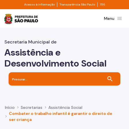
Divisor de acesso à informação
Divisor de transpa
Pular para o Conteúdo principal
Acesso à informação
Transparência São Paulo
156
Prefeitura de São Paulo
menu
Menu
Secretaria Municipal de
Assistência e
Desenvolvimento Social
search
Início
Secretarias
Assistência Social
Combater o trabalho infantil é garantir o direito de
ser criança