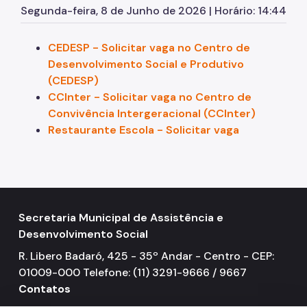
Segunda-feira, 8 de Junho de 2026 | Horário: 14:44
Rede Socioassistencial
Painéis
CEDESP - Solicitar vaga no Centro de
Desenvolvimento Social e Produtivo
Pessoa em situação de rua
(CEDESP)
Programa Reencontro
CCInter - Solicitar vaga no Centro de
Convivência Intergeracional (CCInter)
Crianças e Adolescentes
Restaurante Escola - Solicitar vaga
Jovens e Adultos
Idosos
Pessoas com Deficiência
Secretaria Municipal de Assistência e
Famílias
Desenvolvimento Social
Família Acolhedora
R. Libero Badaró, 425 - 35º Andar - Centro - CEP:
01009-000 Telefone: (11) 3291-9666 / 9667
Mulheres Vítimas de Violência
Contatos
LGBTQIAPN+