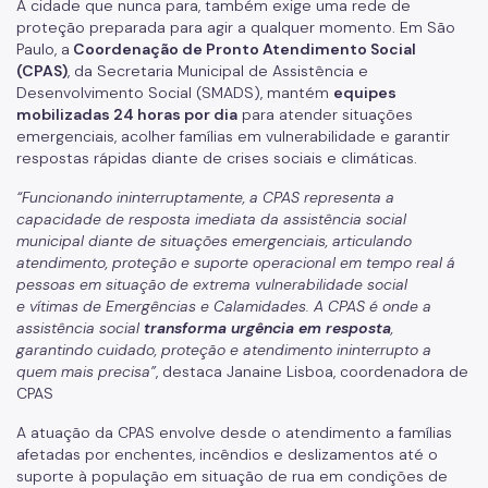
Benefício de Prestação Continuada (BPC)
A cidade que nunca para, também exige uma rede de
proteção preparada para agir a qualquer momento. Em São
Relação de Convênios e Parcerias
Paulo, a
Coordenação de Pronto Atendimento Social
(CPAS)
, da Secretaria Municipal de Assistência e
Instrumentais de Parcerias
Desenvolvimento Social (SMADS), mantém
equipes
mobilizadas 24 horas por dia
para atender situações
Legislação
emergenciais, acolher famílias em vulnerabilidade e garantir
respostas rápidas diante de crises sociais e climáticas.
Editais
“Funcionando ininterruptamente, a CPAS representa a
Atas de Registro de Preço
capacidade de resposta imediata da assistência social
municipal diante de situações emergenciais, articulando
Observatório Socioassistencial
atendimento, proteção e suporte operacional em tempo real á
pessoas em situação de extrema vulnerabilidade social
Pesquisas
e vítimas de Emergências e Calamidades. A CPAS é onde a
assistência social
transforma urgência em resposta
,
Georreferenciamento
garantindo cuidado, proteção e atendimento ininterrupto a
quem mais precisa”
, destaca Janaine Lisboa, coordenadora de
Gestão da Informação
CPAS
Monitoramento e Avaliação
A atuação da CPAS envolve desde o atendimento a famílias
afetadas por enchentes, incêndios e deslizamentos até o
Formulário Social
suporte à população em situação de rua em condições de