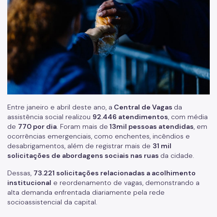
Família Acolhedora
Mulheres Vítimas de Violência
LGBTQIAPN+
Imigrantes
Programa Cidade Protetora
Operação Altas Temperaturas (OAT)
Entre janeiro e abril deste ano, a
Central de Vagas
da
assistência social realizou
92.446 atendimentos
, com média
Operação Baixas Temperaturas (OBT)
de
770 por dia
. Foram mais de
13mil pessoas atendidas
, em
ocorrências emergenciais, como enchentes, incêndios e
Coordenadoria de Gestão de Benefícios
desabrigamentos, além de registrar mais de
31 mil
solicitações de abordagens sociais nas ruas
da cidade.
Transferência de Renda
Dessas,
73.221 solicitações relacionadas a acolhimento
Programa Bolsa Família
institucional
e reordenamento de vagas, demonstrando a
alta demanda enfrentada diariamente pela rede
Renda Mínima
socioassistencial da capital.