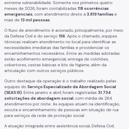
extrema vulnerabilidade. Somente nos primeiros quatro
Imprensa
meses de 2026, foram contabilizadas
118 ocorrências
emergenciais
, com atendimento direto a
3.819 famílias
e
Notícias
mais de
13 mil pessoas
.
ESPASO
O fluxo de atendimento é acionado, principalmente, por meio
da Defesa Civil e do serviço
156
. Após o chamado, equipes
técnicas realizam atendimento no local para identificar as
Biblioteca
necessidades imediatas das famílias e providenciar os
Materiais Públicos
encaminhamentos necessários. Entre as medidas adotadas
estão acolhimento emergencial, entrega de colchões,
cobertores, cestas básicas e kits de higiene, além da
Gestão de Pessoas
articulação com outros serviços públicos.
Núcleo de Atendimento ao Cidadão, Ouvidoria e Controle
Interno (NACI)
Outro destaque da operação é o trabalho realizado pelas
equipes do
Serviço Especializado de Abordagem Social
Política de Atendimento ao Cidadão (PAC)
(SEAS III)
. Entre janeiro e abril, foram registradas
31.734
solicitações de abordagem social
, com média de 264
Requerimento Eletrônico de Comunicação com Órgãos de
atendimentos por noite. As equipes atuam na identificação,
Justiça
escuta e encaminhamento de pessoas em situação de rua
para serviços da rede de proteção social.
Qualifica SUAS
A atuação integrada entre assistência social, Defesa Civil,