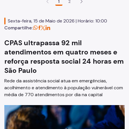
1
2
Centro POP
Supervisão de Assistência Social (SAS)
Sexta-feira, 15 de Maio de 2026 | Horário: 10:00
CPAS
Compartilhe:
Rede Socioassistencial
CPAS ultrapassa 92 mil
Painéis
atendimentos em quatro meses e
reforça resposta social 24 horas em
Pessoa em situação de rua
São Paulo
Programa Reencontro
Rede da assistência social atua em emergências,
Crianças e Adolescentes
acolhimento e atendimento à população vulnerável com
Jovens e Adultos
média de 770 atendimentos por dia na capital
Idosos
Pessoas com Deficiência
Famílias