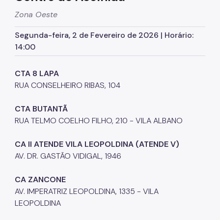
Zona Oeste
CPAS
Segunda-feira, 2 de Fevereiro de 2026 | Horário:
Rede Socioassistencial
14:00
Painéis
CTA 8 LAPA
Pessoa em situação de rua
RUA CONSELHEIRO RIBAS, 104
Programa Reencontro
CTA BUTANTÃ
Crianças e Adolescentes
RUA TELMO COELHO FILHO, 210 - VILA ALBANO
Jovens e Adultos
CA II ATENDE VILA LEOPOLDINA (ATENDE V)
Idosos
AV. DR. GASTÃO VIDIGAL, 1946
Pessoas com Deficiência
CA ZANCONE
Famílias
AV. IMPERATRIZ LEOPOLDINA, 1335 - VILA
LEOPOLDINA
Família Acolhedora