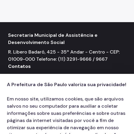
Mulheres Vítimas de Violência
LGBTQIAPN+
Imigrantes
Secretaria Municipal de Assistência e
Programa Cidade Protetora
Desenvolvimento Social
Operação Altas Temperaturas (OAT)
R. Libero Badaró, 425 - 35º Andar - Centro - CEP:
Operação Baixas Temperaturas (OBT)
01009-000 Telefone: (11) 3291-9666 / 9667
Contatos
Coordenadoria de Gestão de Benefícios
156
call
Transferência de Renda
A Prefeitura de São Paulo valoriza sua privacidade!
Programa Bolsa Família
Em nosso site, utilizamos cookies, que são arquivos
Renda Mínima
salvos no seu computador para auxiliar a coletar
informações sobre suas preferências e sobre outras
Benefício de Prestação Continuada (BPC)
páginas da internet visitadas por você a fim de
otimizar sua experiência de navegação em nosso
Relação de Convênios e Parcerias