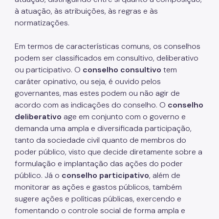
à atuação, às atribuições, às regras e às
Mulheres Vítimas de Violência
normatizações.
LGBTQIAPN+
Em termos de características comuns, os conselhos
Imigrantes
podem ser classificados em consultivo, deliberativo
Programa Cidade Protetora
ou participativo. O
conselho consultivo
tem
caráter opinativo, ou seja, é ouvido pelos
Operação Altas Temperaturas (OAT)
governantes, mas estes podem ou não agir de
acordo com as indicações do conselho. O
conselho
Operação Baixas Temperaturas (OBT)
deliberativo
age em conjunto com o governo e
Coordenadoria de Gestão de Benefícios
demanda uma ampla e diversificada participação,
tanto da sociedade civil quanto de membros do
Transferência de Renda
poder público, visto que decide diretamente sobre a
formulação e implantação das ações do poder
Programa Bolsa Família
público. Já o
conselho participativo
, além de
Renda Mínima
monitorar as ações e gastos públicos, também
sugere ações e políticas públicas, exercendo e
Benefício de Prestação Continuada (BPC)
fomentando o controle social de forma ampla e