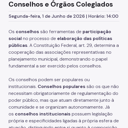
Conselhos e Órgãos Colegiados
Supervisão de Assistência Social (SAS)
CPAS
Segunda-feira, 1 de Junho de 2026 | Horário: 14:00
Rede Socioassistencial
Os
conselhos
são ferramentas de
participação
Painéis
social
no processo de
elaboração das políticas
públicas
. A Constituição Federal, art. 29, determina a
Pessoa em situação de rua
cooperação das associações representativas no
planejamento municipal, demonstrando o papel
Programa Reencontro
fundamental a ser exercido pelos conselhos.
Crianças e Adolescentes
Os conselhos podem ser populares ou
Jovens e Adultos
institucionais.
Conselhos populares
são os que não
Idosos
necessitam obrigatoriamente de regulamentação do
poder público, mas que atuam diretamente junto à
Pessoas com Deficiência
comunidade e se organizam autonomamente. Já
os
conselhos institucionais
possuem legislação
Famílias
própria e especificidades ligadas à própria esfera de
Família Acolhedora
atuação, distinguindo entre si quanto à composição,