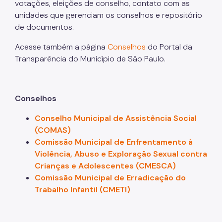
votações, eleições de conselho, contato com as
Notícias
unidades que gerenciam os conselhos e repositório
de documentos.
ESPASO
Acesse também a página
Conselhos
do Portal da
Biblioteca
Transparência do Município de São Paulo.
Materiais Públicos
Gestão de Pessoas
Conselhos
Núcleo de Atendimento ao Cidadão, Ouvidoria e
Controle Interno (NACI)
Conselho Municipal de Assistência Social
(COMAS)
Política de Atendimento ao Cidadão (PAC)
Comissão Municipal de Enfrentamento à
Violência, Abuso e Exploração Sexual contra
Requerimento Eletrônico de Comunicação com
Órgãos de Justiça
Crianças e Adolescentes (CMESCA)
Comissão Municipal de Erradicação do
Qualifica SUAS
Trabalho Infantil (CMETI)