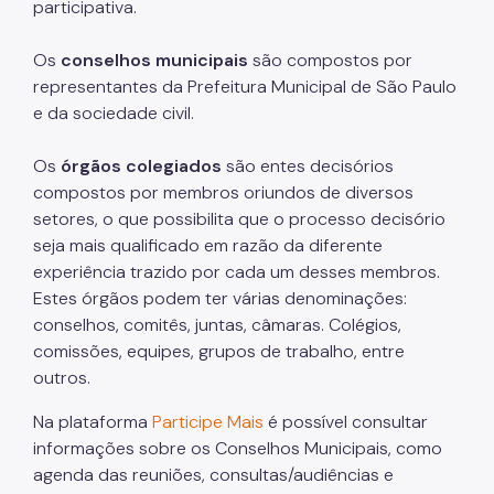
Relação de Convênios e Parcerias
participativa.
Instrumentais de Parcerias
Os
conselhos municipais
são compostos por
representantes da Prefeitura Municipal de São Paulo
Legislação
e da sociedade civil.
Editais
Os
órgãos colegiados
são entes decisórios
Atas de Registro de Preço
compostos por membros oriundos de diversos
Observatório Socioassistencial
setores, o que possibilita que o processo decisório
seja mais qualificado em razão da diferente
Pesquisas
experiência trazido por cada um desses membros.
Estes órgãos podem ter várias denominações:
Georreferenciamento
conselhos, comitês, juntas, câmaras. Colégios,
Gestão da Informação
comissões, equipes, grupos de trabalho, entre
outros.
Monitoramento e Avaliação
Na plataforma
Participe Mais
é possível consultar
Formulário Social
informações sobre os Conselhos Municipais, como
Imprensa
agenda das reuniões, consultas/audiências e