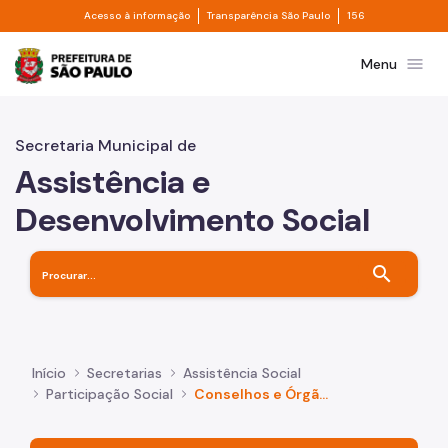
Divisor de acesso à informação
Divisor de transpa
Pular para o Conteúdo principal
Acesso à informação
Transparência São Paulo
156
Prefeitura de São Paulo
menu
Menu
Secretaria Municipal de
Assistência e
Desenvolvimento Social
search
Início
Secretarias
Assistência Social
Participação Social
Conselhos e Órgãos colegiados