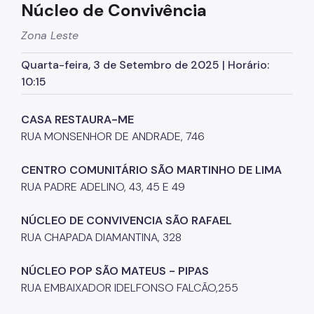
Núcleo de Convivência
Supervisão de Assistência Social (SAS)
Zona Leste
CPAS
Quarta-feira, 3 de Setembro de 2025 | Horário:
Rede Socioassistencial
10:15
Painéis
CASA RESTAURA-ME
Pessoa em situação de rua
RUA MONSENHOR DE ANDRADE, 746
Programa Reencontro
CENTRO COMUNITÁRIO SÃO MARTINHO DE LIMA
Crianças e Adolescentes
RUA PADRE ADELINO, 43, 45 E 49
Jovens e Adultos
NÚCLEO DE CONVIVENCIA SÃO RAFAEL
Idosos
RUA CHAPADA DIAMANTINA, 328
Pessoas com Deficiência
NÚCLEO POP SÃO MATEUS - PIPAS
Famílias
RUA EMBAIXADOR IDELFONSO FALCÃO,255
Família Acolhedora