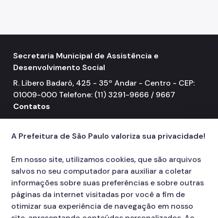
Mulheres Vítimas de Violência
LGBTQIAPN+
Imigrantes
Secretaria Municipal de Assistência e
Desenvolvimento Social
Programa Cidade Protetora
R. Libero Badaró, 425 - 35º Andar - Centro - CEP:
Operação Altas Temperaturas (OAT)
01009-000 Telefone: (11) 3291-9666 / 9667
Operação Baixas Temperaturas (OBT)
Contatos
156
call
Coordenadoria de Gestão de Benefícios
A Prefeitura de São Paulo valoriza sua privacidade!
Transferência de Renda
Em nosso site, utilizamos cookies, que são arquivos
Programa Bolsa Família
salvos no seu computador para auxiliar a coletar
Renda Mínima
informações sobre suas preferências e sobre outras
páginas da internet visitadas por você a fim de
Benefício de Prestação Continuada (BPC)
otimizar sua experiência de navegação em nosso
site, apresentando conteúdos personalizados. Ao