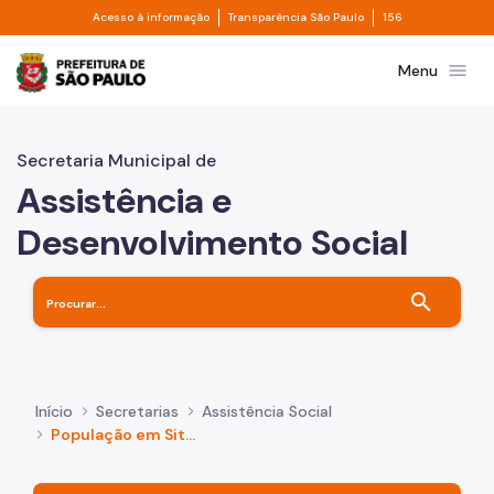
Divisor de acesso à informação
Divisor de transpa
Pular para o Conteúdo principal
Acesso à informação
Transparência São Paulo
156
Prefeitura de São Paulo
menu
Menu
Secretaria Municipal de
Assistência e
Desenvolvimento Social
search
Início
Secretarias
Assistência Social
População em Situação de Rua