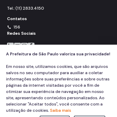
Tel.: (11) 2833.4150
Contatos
156
call
Redes Sociais
Icone do LinkedIn
Icone do YouTube
Icone do Instagram
Icone do Facebook
A Prefeitura de São Paulo valoriza sua privacidade!
Em nosso site, utilizamos cookies, que são arquivos
salvos no seu computador para auxiliar a coletar
informações sobre suas preferências e sobre outras
páginas da internet visitadas por você a fim de
otimizar sua experiência de navegação em nosso
site, apresentando conteúdos personalizados. Ao
selecionar "Aceitar todos", você consente com a
utilização de cookies.
Saiba mais