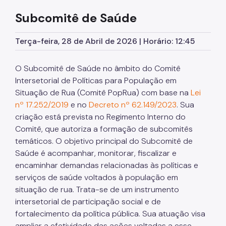
Educação em Direitos Humanos
Subcomitê de Saúde
Egressos e Familiares
Terça-feira, 28 de Abril de 2026 | Horário: 12:45
Igualdade Racial
Imigrantes e Trabalho Decente
O Subcomitê de Saúde no âmbito do Comitê
Intersetorial de Políticas para População em
Juventude
Situação de Rua (Comitê PopRua) com base na
Lei
nº 17.252/2019
e no
Decreto nº 62.149/2023
. Sua
LGBTI+
criação está prevista no Regimento Interno do
Mulheres
Comitê, que autoriza a formação de subcomitês
temáticos. O objetivo principal do Subcomitê de
Ouvidoria de Direitos Humanos
Saúde é acompanhar, monitorar, fiscalizar e
Pessoa Idosa
encaminhar demandas relacionadas às políticas e
serviços de saúde voltados à população em
Pessoas Desaparecidas
situação de rua. Trata-se de um instrumento
intersetorial de participação social e de
Políticas sobre Drogas
fortalecimento da política pública. Sua atuação visa
População em Situação de Rua
ampliar a efetividade das ações voltadas a esse