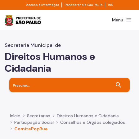
Divisor de acesso à informação
Divisor de transpa
Pular para o Conteúdo principal
Acesso à informação
Transparência São Paulo
156
Prefeitura de São Paulo
menu
Menu
Secretaria Municipal de
Direitos Humanos e
Cidadania
search
Início
Secretarias
Direitos Humanos e Cidadania
Participação Social
Conselhos e Órgãos colegiados
ComitePopRua