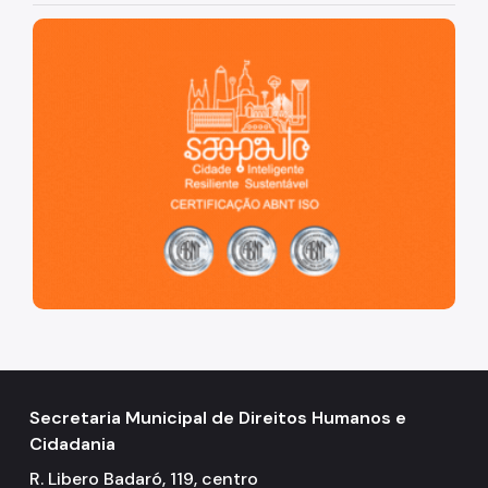
São Paulo, cidade inteligente, resiliente e sustentável
Notícias
Painel da Rede de Direitos Humanos
Sobre Direitos Humanos
Legislação
Links Úteis
Proteção de Dados Pessoais e Privacidade
Secretaria Municipal de Direitos Humanos e
Cidadania
R. Libero Badaró, 119, centro