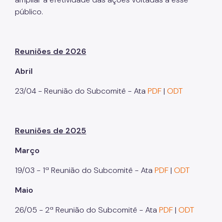
público.
Povos Indígenas
Promoção e Defesa dos Direitos Humanos
Reuniões de 2026
Prêmios
Abril
Parcerias
Fundos Vinculados
23/04 - Reunião do Subcomitê - Ata
PDF
|
ODT
Fundo de Abastecimento Alimentar de São Paulo -
FAASP
Reuniões de 2025
Fundo Municipal de Combate à Fome - FUMCAF
Março
Fundo Municipal do Idoso - FMID
19/03 - 1ª Reunião do Subcomitê - Ata
PDF
|
ODT
Fundo Municipal dos Direitos da Criança e do
Adolescente - FUMCAD
Maio
Imprensa
26/05 - 2ª Reunião do Subcomitê - Ata
PDF
|
ODT
Assessoria de Imprensa