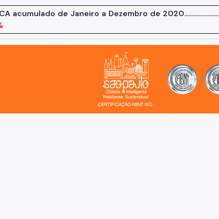
PCA acumulado de Janeiro a Dezembro de 2020
.......................
%
o, cidade inteligente, resiliente e sustentável