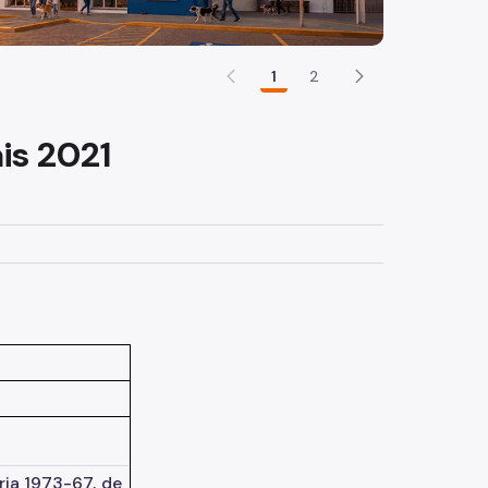
1
2
is 2021
ria 1973-67, de