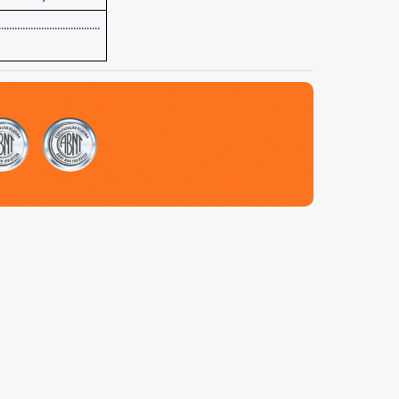
......................................