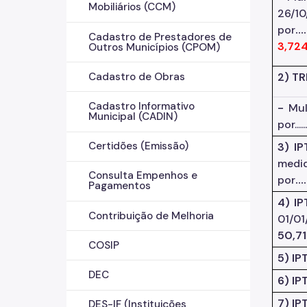
Mobiliários (CCM)
26/1
por
....
Cadastro de Prestadores de
3,72
Outros Municípios (CPOM)
2) T
Cadastro de Obras
Cadastro Informativo
-
Mul
Municipal (CADIN)
por.......
Certidões (Emissão)
3) I
me
Consulta Empenhos e
por
...
Pagamentos
4) I
Contribuição de Melhoria
01/01/96) 
50,7
COSIP
5) IP
DEC
6) IP
7) IP
DES-IF (Instituições