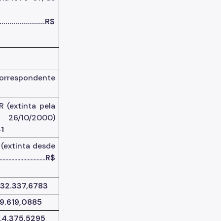
..........................R$
correspondente
R (extinta pela
10/2000)
41
(extinta desde
.......................
R$
32.337,6783
19.619,0885
..
4.375,5295