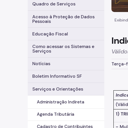
Quadro de Serviços
Acesso à Proteção de Dados
Exibind
Pessoais
Educação Fiscal
Ind
Como acessar os Sistemas e
Válido
Serviços
Notícias
Terça-f
Boletim Informativo SF
Serviços e Orientações
Indic
Administração Indireta
(Váli
1) T
Agenda Tributária
-
Mul
Cadastro de Contribuintes