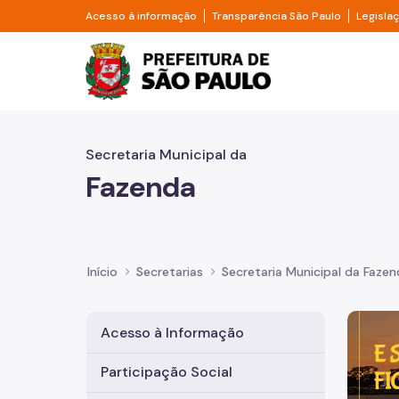
Pular para o Conteúdo principal
Divisor de acesso à informação
Divisor d
Acesso à informação
Transparência São Paulo
Legisla
Prefeitura de São Pa
Secretaria Municipal da
Fazenda
Início
Secretarias
Secretaria Municipal da Faze
Imagem 
Acesso à Informação
Participação Social