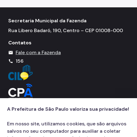
Dívida Ativa
DOC-DIMP (Meios de Pagamento)
Secretaria Municipal da Fazenda
DUC (Demonstrativo Unificado)
Rua Libero Badaró, 190, Centro – CEP 01008-000
Imunidades e Isenções
Contatos
Incentivos Fiscais Zona Leste
Fale com a Fazenda
mail
Indicadores Econômicos Municipais
156
call
IPTU (Imposto Predial e Territorial)
ISS (Imposto sobre Serviços)
ISS (Construção Civil)
ITBI (Transmissão de Imóveis)
A Prefeitura de São Paulo valoriza sua privacidade!
Multa IPTU (Obrigação Acessória)
Em nosso site, utilizamos cookies, que são arquivos
Nota Fiscal Paulistana
salvos no seu computador para auxiliar a coletar