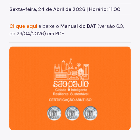
Cadastro de Prestadores de Outros Municípios
Sexta-feira, 24 de Abril de 2026 | Horário: 11:00
(CPOM)
Cadastro de Obras
Clique aqui
e baixe o
Manual do DAT
(versão 6.0,
de 23/04/2026)
em PDF.
Cadastro Informativo Municipal (CADIN)
Certidões (Emissão)
São Paulo, cidade inteligente, resiliente e sustentável
Consulta Empenhos e Pagamentos
Contribuição de Melhoria
COSIP
DEC
DES-IF (Instituições Financeiras)
Devolução e Restituição
Dipam (Declaração para o IPM)