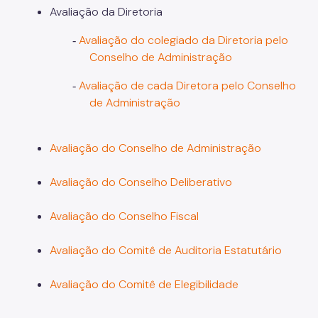
Avaliação da Diretoria
Operações de Crédito
Avaliação do colegiado da Diretoria pelo
-
Outros Serviços e Orientações
Conselho de Administração
Parcelamento de Tributos
Avaliação de cada Diretora pelo Conselho
-
de Administração
Pagamento de Tributos
Passo a passo em vídeo
Avaliação do Conselho de Administração
Processos Administrativos
Avaliação do Conselho Deliberativo
Regularidade das UO's
SAV - Solução de Atendimento Virtual
Avaliação do Conselho Fiscal
Senha Web
Avaliação do Comitê de Auditoria Estatutário
Serviço de Valet
Avaliação do Comitê de Elegibilidade
SIMBA - Sistema de Movimentação Bancária