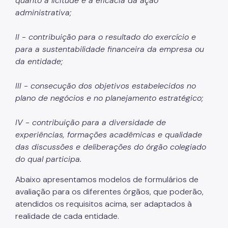
quanto à licitude e à eficácia da ação
administrativa;
Dívida Ativa
DOC-DIMP (Meios de Pagamento)
II - contribuição para o resultado do exercício e
para a sustentabilidade financeira da empresa ou
DUC (Demonstrativo Unificado)
da entidade;
Imunidades e Isenções
III - consecução dos objetivos estabelecidos no
Incentivos Fiscais Zona Leste
plano de negócios e no planejamento estratégico;
Indicadores Econômicos Municipais
IV - contribuição para a diversidade de
IPTU (Imposto Predial e Territorial)
experiências, formações acadêmicas e qualidade
das discussões e deliberações do órgão colegiado
ISS (Imposto sobre Serviços)
do qual participa.
ISS (Construção Civil)
Abaixo apresentamos modelos de formulários de
ITBI (Transmissão de Imóveis)
avaliação para os diferentes órgãos, que poderão,
atendidos os requisitos acima, ser adaptados à
Multa IPTU (Obrigação Acessória)
realidade de cada entidade.
Nota Fiscal Paulistana