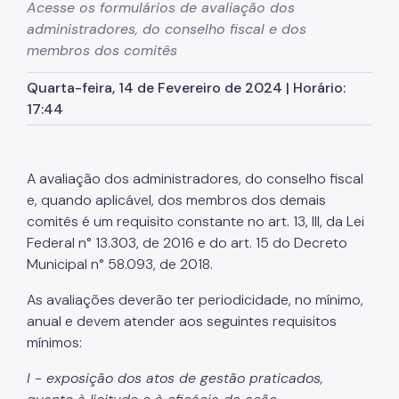
Cadastro de Contribuintes Mobiliários (CCM)
Acesse os formulários de avaliação dos
administradores, do conselho fiscal e dos
Cadastro de Prestadores de Outros Municípios
membros dos comitês
(CPOM)
Cadastro de Obras
Quarta-feira, 14 de Fevereiro de 2024 | Horário:
17:44
Cadastro Informativo Municipal (CADIN)
Certidões (Emissão)
A avaliação dos administradores, do conselho fiscal
Consulta Empenhos e Pagamentos
e, quando aplicável, dos membros dos demais
Contribuição de Melhoria
comitês é um requisito constante no art. 13, III, da Lei
Federal n° 13.303, de 2016 e do art. 15 do Decreto
COSIP
Municipal n° 58.093, de 2018.
DEC
As avaliações deverão ter periodicidade, no mínimo,
anual e devem atender aos seguintes requisitos
DES-IF (Instituições Financeiras)
mínimos:
Devolução e Restituição
I - exposição dos atos de gestão praticados,
Dipam (Declaração para o IPM)