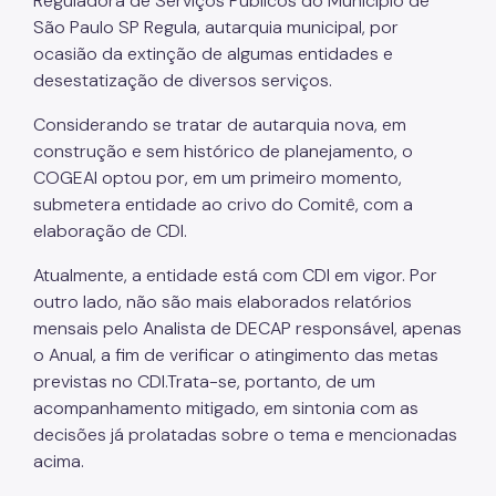
Reguladora de Serviços Públicos do Município de
Simples Nacional (Supersimples)
São Paulo SP Regula, autarquia municipal, por
Sistema de Créditos - OTTCs
ocasião da extinção de algumas entidades e
desestatização de diversos serviços.
Taxa de Resíduos Sólidos
Considerando se tratar de autarquia nova, em
Taxas Mobiliárias
construção e sem histórico de planejamento, o
Atendimento
COGEAI optou por, em um primeiro momento,
submetera entidade ao crivo do Comitê, com a
Contas Públicas
elaboração de CDI.
Atas de Registro de Preços
Atualmente, a entidade está com CDI em vigor. Por
outro lado, não são mais elaborados relatórios
API-SOF
mensais pelo Analista de DECAP responsável, apenas
Balancetes
o Anual, a fim de verificar o atingimento das metas
previstas no CDI.Trata-se, portanto, de um
Balanço Anual
acompanhamento mitigado, em sintonia com as
Caderno do Orçamento
decisões já prolatadas sobre o tema e mencionadas
acima.
Garantias