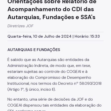
Orientações sobre Relatório de
Cadastro de Contribuintes Mobiliários (CCM)
Acompanhamento do CDI das
Cadastro de Prestadores de Outros Municípios
(CPOM)
Autarquias, Fundações e SSA's
Cadastro de Obras
Diretrizes JOF
Cadastro Informativo Municipal (CADIN)
Quarta-feira, 10 de Julho de 2024 | Horário: 15:33
Certidões (Emissão)
AUTARQUIAS E FUNDAÇÕES
Consulta Empenhos e Pagamentos
É sabido que as Autarquias são entidades da
Contribuição de Melhoria
Administração Indireta, de modo que, em tese,
COSIP
estariam sujeitas ao controle do COGEAI e à
elaboração do Compromisso de Desempenho
DEC
Institucional, nos termos do Decreto nº 58.093/2018
(Artigo 1º, § único, inciso II).
DES-IF (Instituições Financeiras)
Devolução e Restituição
No entanto, uma série de decisões da JOF e do
COGEAI dispensou tais entidades da elaboração do
Dipam (Declaração para o IPM)