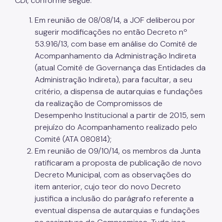
CDI, conforme segue:
Dívida Ativa
Em reunião de 08/08/14, a JOF deliberou por
sugerir modificações no então Decreto nº
DOC-DIMP (Meios de Pagamento)
53.916/13, com base em análise do Comitê de
DUC (Demonstrativo Unificado)
Acompanhamento da Administração Indireta
(atual Comitê de Governança das Entidades da
Imunidades e Isenções
Administração Indireta), para facultar, a seu
Incentivos Fiscais Zona Leste
critério, a dispensa de autarquias e fundações
da realização de Compromissos de
Indicadores Econômicos Municipais
Desempenho Institucional a partir de 2015, sem
IPTU (Imposto Predial e Territorial)
prejuízo do Acompanhamento realizado pelo
Comitê (ATA 080814);
ISS (Imposto sobre Serviços)
Em reunião de 09/10/14, os membros da Junta
ratificaram a proposta de publicação de novo
ISS (Construção Civil)
Decreto Municipal, com as observações do
ITBI (Transmissão de Imóveis)
item anterior, cujo teor do novo Decreto
justifica a inclusão do parágrafo referente a
Multa IPTU (Obrigação Acessória)
eventual dispensa de autarquias e fundações
Nota Fiscal Paulistana