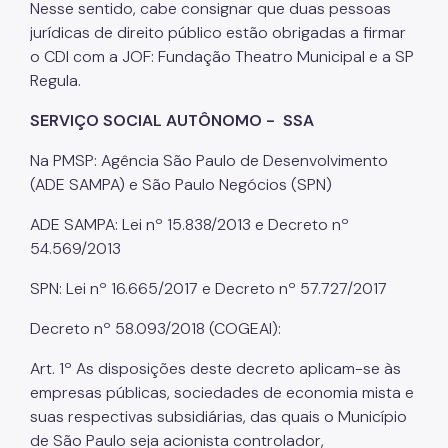
Nesse sentido, cabe consignar que duas pessoas
Contratação de Organizações da Sociedade Civil -
jurídicas de direito público estão obrigadas a firmar
OSC
o CDI com a JOF: Fundação Theatro Municipal e a SP
Demonstrativos da LRF
Regula.
Licitações
SERVIÇO SOCIAL AUTÔNOMO - SSA
Orçamento
Na PMSP: Agência São Paulo de Desenvolvimento
(ADE SAMPA) e São Paulo Negócios (SPN)
Pagamento de Precatórios
RSATM
ADE SAMPA: Lei nº 15.838/2013 e Decreto nº
54.569/2013
Manuais e Orientações
SPN: Lei nº 16.665/2017 e Decreto nº 57.727/2017
Legislação Tributária Paulistana
Decreto nº 58.093/2018 (COGEAI):
Proteção à Privacidade
Art. 1º As disposições deste decreto aplicam-se às
Instituto de Previdência Municipal - IPREM
empresas públicas, sociedades de economia mista e
suas respectivas subsidiárias, das quais o Município
de São Paulo seja acionista controlador,