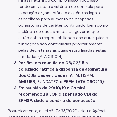
na assinatura do Compromisso. Tudo isso,
tendo em vista a existência de controle para
Operações de Crédito
execução orçamentária e exigências legais
específicas para aumento de despesas
Outros Serviços e Orientações
obrigatórias de caráter continuado, bem como
Parcelamento de Tributos
a ciência de que as metas de governo que
estão sob a responsabilidade das autarquias e
Pagamento de Tributos
fundações são controladas prioritariamente
Passo a passo em vídeo
pelas Secretarias às quais estão ligadas estas
entidades (ATA 091014);
Processos Administrativos
Por fim, em reunião de 06/02/15 o
Regularidade das UO's
colegiado ratifica a dispensa da assinatura
dos CDIs das entidades: AHM, HSPM,
SAV - Solução de Atendimento Virtual
AMLURB, FUNDATEC eIPREM (ATA 060215);
Em reunião de 29/10/19 o Comitê
Senha Web
recomendou à JOF dispensado CDI do
Serviço de Valet
SFMSP, dado o cenário de concessão.
SIMBA - Sistema de Movimentação Bancária
Posteriormente, a Lei nº 17.433/2020 criou a Agência