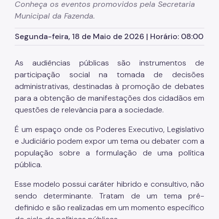
Cadastro de Contribuintes Mobiliários (CCM)
Conheça os eventos promovidos pela Secretaria
Municipal da Fazenda.
Cadastro de Prestadores de Outros Municípios
(CPOM)
Segunda-feira, 18 de Maio de 2026 | Horário: 08:00
Cadastro de Obras
As audiências públicas são instrumentos de
Cadastro Informativo Municipal (CADIN)
participação social na tomada de decisões
Certidões (Emissão)
administrativas, destinadas à promoção de debates
para a obtenção de manifestações dos cidadãos em
Consulta Empenhos e Pagamentos
questões de relevância para a sociedade.
Contribuição de Melhoria
É um espaço onde os Poderes Executivo, Legislativo
COSIP
e Judiciário podem expor um tema ou debater com a
população sobre a formulação de uma política
DEC
pública.
DES-IF (Instituições Financeiras)
Esse modelo possui caráter hibrido e consultivo, não
Devolução e Restituição
sendo determinante. Tratam de um tema pré-
definido e são realizadas em um momento específico
Dipam (Declaração para o IPM)