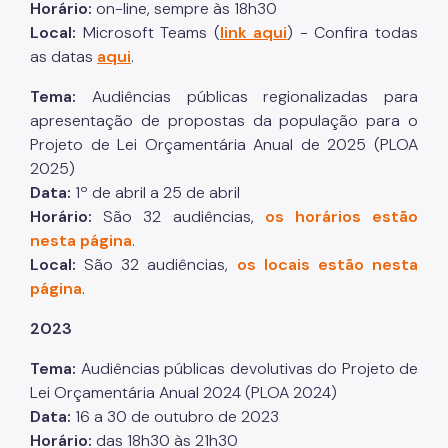
Horário:
on-line, sempre às 18h30
Local:
Microsoft Teams (
link aqui
) - Confira todas
Operações de Crédito
as datas
aqui
.
Outros Serviços e Orientações
Tema:
Audiências públicas regionalizadas para
Parcelamento de Tributos
apresentação de propostas da população para o
Projeto de Lei Orçamentária Anual de 2025 (PLOA
Pagamento de Tributos
2025)
Passo a passo em vídeo
Data:
1º de abril a 25 de abril
Horário:
São 32 audiências,
os horários estão
Processos Administrativos
nesta página
.
Regularidade das UO's
Local:
São 32 audiências,
os locais estão nesta
página
.
SAV - Solução de Atendimento Virtual
2023
Senha Web
Tema:
Audiências públicas devolutivas do Projeto de
Serviço de Valet
Lei Orçamentária Anual 2024 (PLOA 2024)
SIMBA - Sistema de Movimentação Bancária
Data:
16 a 30 de outubro de 2023
Horário:
das 18h30 às 21h30