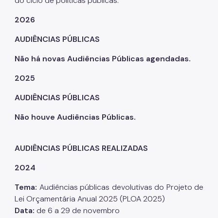
do ciclo de políticas públicas.
Dívida Ativa
2026
DOC-DIMP (Meios de Pagamento)
AUDIÊNCIAS PÚBLICAS
DUC (Demonstrativo Unificado)
Não há novas Audiências Públicas agendadas.
Imunidades e Isenções
2025
Incentivos Fiscais Zona Leste
AUDIÊNCIAS PÚBLICAS
Indicadores Econômicos Municipais
Não houve Audiências Públicas.
IPTU (Imposto Predial e Territorial)
ISS (Imposto sobre Serviços)
AUDIÊNCIAS PÚBLICAS REALIZADAS
ISS (Construção Civil)
2024
ITBI (Transmissão de Imóveis)
Tema:
Audiências públicas devolutivas do Projeto de
Multa IPTU (Obrigação Acessória)
Lei Orçamentária Anual 2025 (PLOA 2025)
Data:
de 6 a 29 de novembro
Nota Fiscal Paulistana