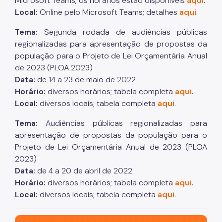
Microsoft Teams, os horários estão disponíveis
aqui
.
Contratação de Organizações da Sociedade Civil -
Local:
Online pelo Microsoft Teams; detalhes
aqui
.
OSC
Tema:
Segunda rodada de audiências públicas
Demonstrativos da LRF
regionalizadas para apresentação de propostas da
Licitações
população para o Projeto de Lei Orçamentária Anual
de 2023 (PLOA 2023)
Orçamento
Data:
de 14 a 23 de maio de 2022
Horário:
diversos horários; tabela completa
aqui
.
Pagamento de Precatórios
Local:
diversos locais; tabela completa
aqui
.
RSATM
Tema:
Audiências públicas regionalizadas para
Manuais e Orientações
apresentação de propostas da população para o
Projeto de Lei Orçamentária Anual de 2023 (PLOA
Legislação Tributária Paulistana
2023)
Proteção à Privacidade
Data:
de 4 a 20 de abril de 2022
Horário:
diversos horários; tabela completa
aqui
.
Instituto de Previdência Municipal - IPREM
Local:
diversos locais; tabela completa
aqui
.
São Paulo, cidade inteligente, resiliente e sustentável