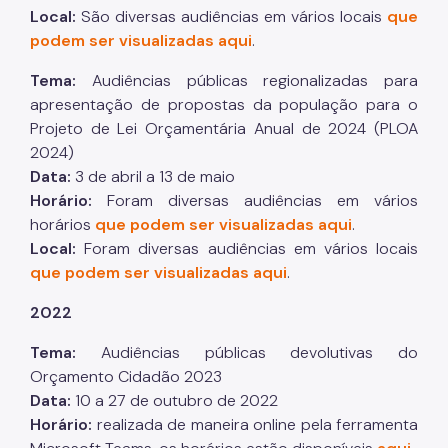
Simples Nacional (Supersimples)
Local:
São diversas audiências em vários locais
que
podem ser visualizadas aqui
.
Sistema de Créditos - OTTCs
Tema:
Audiências públicas regionalizadas para
Taxa de Resíduos Sólidos
apresentação de propostas da população para o
Taxas Mobiliárias
Projeto de Lei Orçamentária Anual de 2024 (PLOA
2024)
Atendimento
Data:
3 de abril a 13 de maio
Contas Públicas
Horário:
Foram diversas audiências em vários
horários
que podem ser visualizadas aqui
.
Atas de Registro de Preços
Local:
Foram diversas audiências em vários locais
que podem ser visualizadas aqui
.
API-SOF
2022
Balancetes
Tema:
Audiências públicas devolutivas do
Balanço Anual
Orçamento Cidadão 2023
Caderno do Orçamento
Data:
10 a 27 de outubro de 2022
Horário:
realizada de maneira online pela ferramenta
Garantias