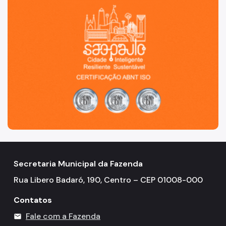
Simples Nacional (Supersimples)
Sistema de Créditos - OTTCs
Taxa de Resíduos Sólidos
Taxas Mobiliárias
Atendimento
Contas Públicas
Atas de Registro de Preços
API-SOF
Balancetes
Secretaria Municipal da Fazenda
Rua Libero Badaró, 190, Centro – CEP 01008-000
Balanço Anual
Contatos
Caderno do Orçamento
Fale com a Fazenda
mail
Garantias