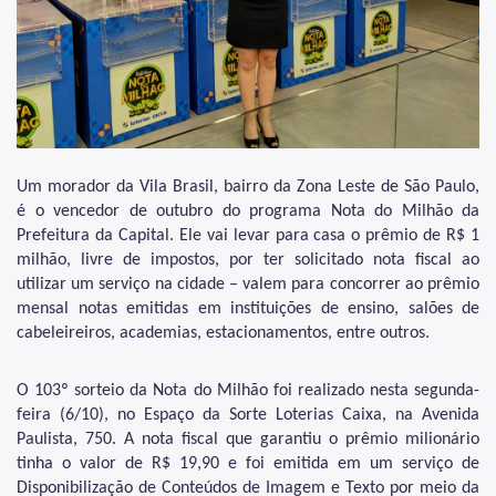
Dívida Ativa
DOC-DIMP (Meios de Pagamento)
DUC (Demonstrativo Unificado)
Imunidades e Isenções
Um morador da Vila Brasil, bairro da Zona Leste de São Paulo,
Incentivos Fiscais Zona Leste
é o vencedor de outubro do programa Nota do Milhão da
Prefeitura da Capital. Ele vai levar para casa o prêmio de R$ 1
Indicadores Econômicos Municipais
milhão, livre de impostos, por ter solicitado nota fiscal ao
utilizar um serviço na cidade – valem para concorrer ao prêmio
IPTU (Imposto Predial e Territorial)
mensal notas emitidas em instituições de ensino, salões de
ISS (Imposto sobre Serviços)
cabeleireiros, academias, estacionamentos, entre outros.
ISS (Construção Civil)
O 103º sorteio da Nota do Milhão foi realizado nesta segunda-
ITBI (Transmissão de Imóveis)
feira (6/10), no
Espaço da Sorte Loterias Caixa, na Avenida
Paulista, 750.
A nota fiscal que garantiu o prêmio milionário
Multa IPTU (Obrigação Acessória)
tinha o valor de R$ 19,90 e foi emitida em um serviço de
Disponibilização de Conteúdos de Imagem e Texto por meio da