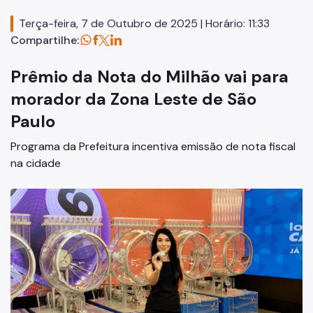
Cadastro de Contribuintes Mobiliários (CCM)
Terça-feira, 7 de Outubro de 2025 | Horário: 11:33
Compartilhe:
Cadastro de Prestadores de Outros Municípios (CPOM)
Cadastro de Obras
Prêmio da Nota do Milhão vai para
morador da Zona Leste de São
Cadastro Informativo Municipal (CADIN)
Paulo
Certidões (Emissão)
Programa da Prefeitura incentiva emissão de nota fiscal
Consulta Empenhos e Pagamentos
na cidade
Contribuição de Melhoria
COSIP
DEC
DES-IF (Instituições Financeiras)
Devolução e Restituição
Dipam (Declaração para o IPM)