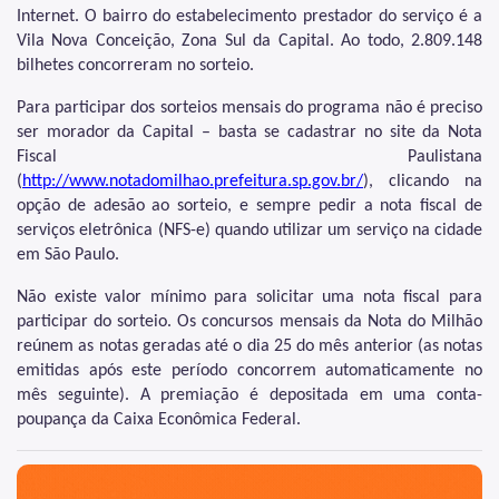
Nota Fiscal Paulistana
Internet. O bairro do estabelecimento prestador do serviço é a
Vila Nova Conceição, Zona Sul da Capital. Ao todo, 2.809.148
Operações de Crédito
bilhetes concorreram no sorteio.
Outros Serviços e Orientações
Para participar dos sorteios mensais do programa não é preciso
Parcelamento de Tributos
ser morador da Capital – basta se cadastrar no site da Nota
Fiscal Paulistana
Pagamento de Tributos
(
http://www.notadomilhao.prefeitura.sp.gov.br/
), clicando na
opção de adesão ao sorteio, e sempre pedir a nota fiscal de
Passo a passo em vídeo
serviços eletrônica (NFS-e) quando utilizar um serviço na cidade
em São Paulo.
Processos Administrativos
Não existe valor mínimo para solicitar uma nota fiscal para
Regularidade das UO's
participar do sorteio. Os concursos mensais da Nota do Milhão
SAV - Solução de Atendimento Virtual
reúnem as notas geradas até o dia 25 do mês anterior (as notas
emitidas após este período concorrem automaticamente no
Senha Web
mês seguinte). A premiação é depositada em uma conta-
poupança da Caixa Econômica Federal.
Serviço de Valet
SIMBA - Sistema de Movimentação Bancária
São Paulo, cidade inteligente, resiliente e sustentável