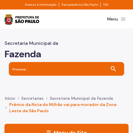
Divisor de acesso à informação
Divisor de transpa
Pular para o Conteúdo principal
Acesso à informação
Transparência São Paulo
156
Prefeitura de São Paulo
menu
Menu
Secretaria Municipal da
Fazenda
search
Início
Secretarias
Secretaria Municipal da Fazenda
Prêmio da Nota do Milhão vai para morador da Zona
Leste de São Paulo
menu
Menu do Site