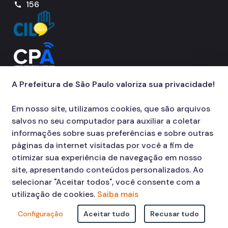
156
call
Contratação de Organizações da Sociedade Civil - OSC
Demonstrativos da LRF
Licitações
Orçamento
A Prefeitura de São Paulo valoriza sua privacidade!
Pagamento de Precatórios
Em nosso site, utilizamos cookies, que são arquivos
RSATM
salvos no seu computador para auxiliar a coletar
Manuais e Orientações
informações sobre suas preferências e sobre outras
páginas da internet visitadas por você a fim de
Legislação Tributária Paulistana
otimizar sua experiência de navegação em nosso
site, apresentando conteúdos personalizados. Ao
Proteção à Privacidade
selecionar "Aceitar todos", você consente com a
Instituto de Previdência Municipal - IPREM
utilização de cookies.
Saiba mais
Configuração
Aceitar tudo
Recusar tudo
© COPYRIGHT 2026,
Prefeitura Municipal de São Paulo Viaduto do Cha,
15 - Centro - CEP: 01002-020