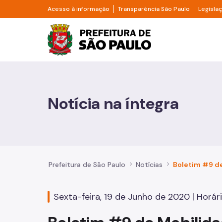
Pular para o Conteúdo principal
Divisor de acesso à informação
Divisor d
Acesso à informação
Transparência São Paulo
Legisla
Prefeitura de São Pa
Cidadão
Animais
Notícia na íntegra
Casa e Moradia
Cultura e Economia Criativa
Educação
Prefeitura de São Paulo
Notícias
Esportes e Lazer
Sexta-feira, 19 de Junho de 2020 | Horári
Família e Assistência Social