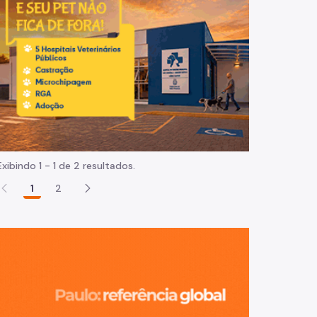
Normas e procedimentos
Exibindo 1 - 1 de 2 resultados.
1
2
São Paulo, ci