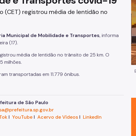
de e Transportes covid-19
Impostos e Taxas
 (CET) registrou média de lentidão no
Legislação
ia Municipal de Mobilidade e Transportes
, informa
e
Licitações e Fornecedores
ira (17).
Nota do Milhão
istrou média de lentidão no trânsito de 25 km. O
,5 milhões.
Oportunidades
oram transportadas em 11.779 ônibus.
Programas e Benefícios
eitura de São Paulo
sa@prefeitura.sp.gov.br
Tok
I
YouTube
I
Acervo de Vídeos
I
LinkedIn