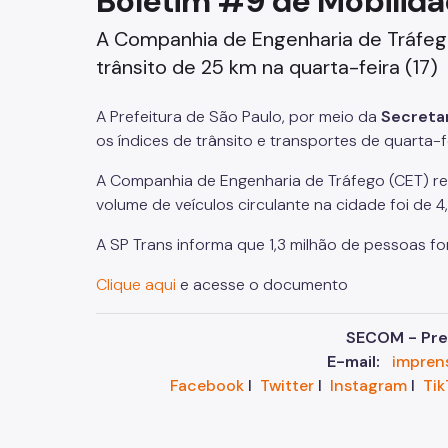
Boletim #9 de Mobilida
Fazenda
A Companhia de Engenharia de Tráfego
trânsito de 25 km na quarta-feira (17)
Funerários e Cemiteriais
A Prefeitura de São Paulo, por meio da
Secretar
Mobilidade Urbana e Transport
os índices de trânsito e transportes de quarta-fe
Rua e Bairro
A Companhia de Engenharia de Tráfego (CET) reg
volume de veículos circulante na cidade foi de 4
Saúde e Bem-estar
A SP Trans informa que 1,3 milhão de pessoas f
Segurança
Clique aqui
e acesse o documento
Trabalho
SECOM - Pref
E-mail:
impren
Facebook
I
Twitter
I
Instagram
I
Tik