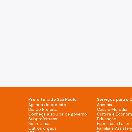
Prefeitura de São Paulo
Serviços para o 
Agenda do prefeito (Rodapé - De
Agenda do prefeito
Animais
Dia do Prefeito (Rodapé - Desktop)
Dia do Prefeito
Casa e Moradia
Conheça a equipe de g
Conheça a equipe de governo
Cultura e Economi
Subprefeituras (Rodapé - Desktop)
Subprefeituras
Educação
Secretarias (Rodapé - Desktop)
Secretarias
Esportes e Lazer
Outros órgãos (Rodapé - Desktop)
Outros órgãos
Família e Assistên