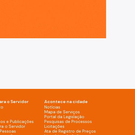
ara o Servidor
Acontece na cidade
Notícias (Rodapé - Desktop)
to
Notícias
Mapa de Serviços (Rodapé 
Mapa de Serviços
Portal da Legislação (Ro
Portal da Legislação
Pesquisas de Process
os e Publicações
Pesquisas de Processos
Licitações (Rodapé - Desktop)
ra o Servidor
Licitações
Ata de Registro de
 Pessoas
Ata de Registro de Preços