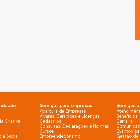
Cidadão
Serviços para Empresas
Serviços p
sktop)
Abertura de Empresas
Atendimen
Alvarás, Certidões e Licenças
Benefícios
overno (Rodapé - Desktop)
a Criativa
Cadastros
Carreira
Consultas, Declarações e Normas
Comunicad
Cursos
Eventos pa
cia Social
Empreendedorismo
Gestão de