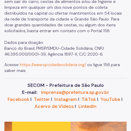
sem sair do carro, cestas de alimentos e/ou de higiene e
limpeza em qualquer um dos nove pontos de coleta
distribuídos na capital ou ofertar mantimentos em 54 locais
da rede de transporte da cidade e Grande São Paulo. Para
doar grandes quantidades de cestas, ou algum dos itens
solicitados, basta entrar em contato com o Portal 156.
Dados para doação:
Banco do Brasil, PMSP/SMDU-Cidade Solidária, CNPJ:
46.395.000/0001-39, Agência 1897-X, C/C 2020-6.
Acesse
https://www.spcidadesolidaria.org/
ou ligue 156 para
saber mais
SECOM - Prefeitura de São Paulo
E-mail:
imprensa@prefeitura.sp.gov.br
Facebook
I
Twitter
I
Instagram
I
TikTok
I
YouTube
I
Acervo de Vídeos
I
LinkedIn
Im