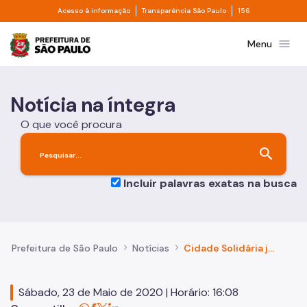
Divisor de acesso à informação
Divisor de transpa
Pular para o Conteúdo principal
Acesso à informação
Transparência São Paulo
156
Prefeitura de São Paulo
menu
Menu
Notícia na íntegra
O que você procura
search
Incluir palavras exatas na busca
Prefeitura de São Paulo
Notícias
Cidade Solidária já entregou mais de 300 mil cestas a famílias em situação de vulnerabilidade
Sábado, 23 de Maio de 2020 | Horário: 16:08