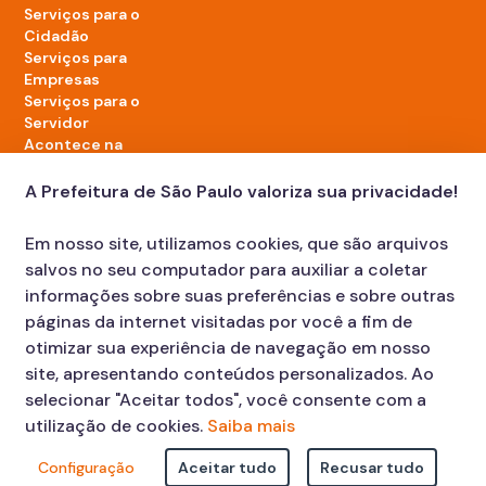
Serviços para o
Cidadão
Serviços para
Empresas
Serviços para o
Servidor
Acontece na
cidade
A Prefeitura de São Paulo valoriza sua privacidade!
LinkedIn da Prefeitura de São Paulo
TikTok da Prefeitura de São Paulo
YouTube da Prefeitura de São Paulo
X da Prefeitura de São Paulo
Instagram da Prefeitura de São Paulo
Facebook da Prefeitura de São Paulo
Em nosso site, utilizamos cookies, que são arquivos
Diário Oficial
salvos no seu computador para auxiliar a coletar
informações sobre suas preferências e sobre outras
páginas da internet visitadas por você a fim de
otimizar sua experiência de navegação em nosso
site, apresentando conteúdos personalizados. Ao
selecionar "Aceitar todos", você consente com a
utilização de cookies.
Saiba mais
Faça sua Solicitação
Atendimento:
Configuração
Aceitar tudo
Recusar tudo
© COPYRIGHT 2023, Prefeitura Municipal de São Paulo Viaduto do