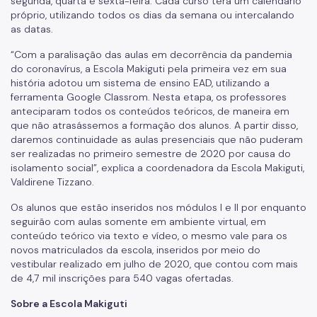
segunda, quarta e sexta-feira. Cada curso terá um calendário
próprio, utilizando todos os dias da semana ou intercalando
as datas.
“Com a paralisação das aulas em decorrência da pandemia
do coronavírus, a Escola Makiguti pela primeira vez em sua
história adotou um sistema de ensino EAD, utilizando a
ferramenta Google Classrom. Nesta etapa, os professores
anteciparam todos os conteúdos teóricos, de maneira em
que não atrasássemos a formação dos alunos. A partir disso,
daremos continuidade as aulas presenciais que não puderam
ser realizadas no primeiro semestre de 2020 por causa do
isolamento social”, explica a coordenadora da Escola Makiguti,
Valdirene Tizzano.
Os alunos que estão inseridos nos módulos I e II por enquanto
seguirão com aulas somente em ambiente virtual, em
conteúdo teórico via texto e vídeo, o mesmo vale para os
novos matriculados da escola, inseridos por meio do
vestibular realizado em julho de 2020, que contou com mais
de 4,7 mil inscrições para 540 vagas ofertadas.
Sobre a Escola Makiguti