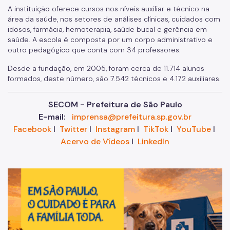
A instituição oferece cursos nos níveis auxiliar e técnico na
área da saúde, nos setores de análises clínicas, cuidados com
idosos, farmácia, hemoterapia, saúde bucal e gerência em
saúde. A escola é composta por um corpo administrativo e
outro pedagógico que conta com 34 professores.
Desde a fundação, em 2005, foram cerca de 11.714 alunos
formados, deste número, são 7.542 técnicos e 4.172 auxiliares.
SECOM - Prefeitura de São Paulo
E-mail:
imprensa@prefeitura.sp.gov.br
Facebook
I
Twitter
I
Instagram
I
TikTok
I
YouTube
I
Acervo de Vídeos
I
LinkedIn
Im