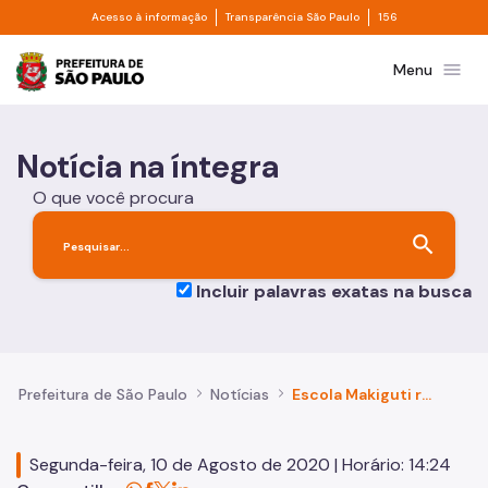
Divisor de acesso à informação
Divisor de transpa
Pular para o Conteúdo principal
Acesso à informação
Transparência São Paulo
156
Prefeitura de São Paulo
menu
Menu
Notícia na íntegra
O que você procura
search
Incluir palavras exatas na busca
Prefeitura de São Paulo
Notícias
Escola Makiguti retorna aulas presenciais nesta segunda-feira (10)
Segunda-feira, 10 de Agosto de 2020 | Horário: 14:24