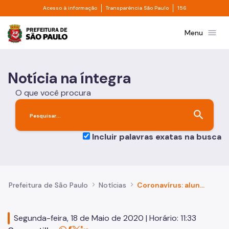
Divisor de acesso à informação
Divisor de transpa
Pular para o Conteúdo principal
Acesso à informação
Transparência São Paulo
156
Prefeitura de São Paulo
menu
Menu
Notícia na íntegra
O que você procura
search
Incluir palavras exatas na busca
Prefeitura de São Paulo
Notícias
Coronavírus: alunos da rede municipal terão apoio psicológico a distância
Segunda-feira, 18 de Maio de 2020 | Horário: 11:33