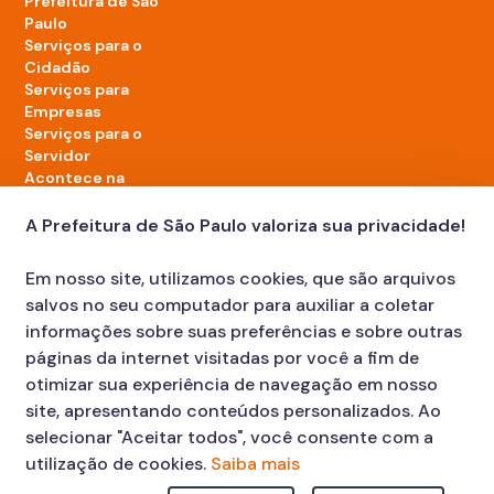
Prefeitura de São
Paulo
Serviços para o
Cidadão
Serviços para
Empresas
Serviços para o
Servidor
Acontece na
cidade
A Prefeitura de São Paulo valoriza sua privacidade!
LinkedIn da Prefeitura de São Paulo
TikTok da Prefeitura de São Paulo
YouTube da Prefeitura de São Paulo
X da Prefeitura de São Paulo
Instagram da Prefeitura de São Paulo
Facebook da Prefeitura de São Paulo
Em nosso site, utilizamos cookies, que são arquivos
Diário Oficial
salvos no seu computador para auxiliar a coletar
informações sobre suas preferências e sobre outras
páginas da internet visitadas por você a fim de
otimizar sua experiência de navegação em nosso
site, apresentando conteúdos personalizados. Ao
selecionar "Aceitar todos", você consente com a
utilização de cookies.
Saiba mais
Faça sua Solicitação
Atendimento: