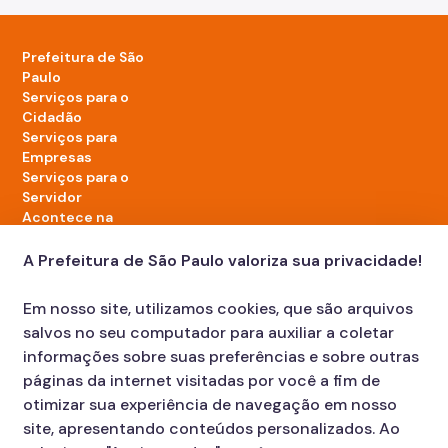
Prefeitura de São
Paulo
Serviços para o
Cidadão
Serviços para
Empresas
Serviços para o
Servidor
Acontece na
cidade
A Prefeitura de São Paulo valoriza sua privacidade!
LinkedIn da Prefeitura de São Paulo
TikTok da Prefeitura de São Paulo
YouTube da Prefeitura de São Paulo
X da Prefeitura de São Paulo
Instagram da Prefeitura de São Paulo
Facebook da Prefeitura de São Paulo
Em nosso site, utilizamos cookies, que são arquivos
Diário Oficial
salvos no seu computador para auxiliar a coletar
informações sobre suas preferências e sobre outras
páginas da internet visitadas por você a fim de
otimizar sua experiência de navegação em nosso
site, apresentando conteúdos personalizados. Ao