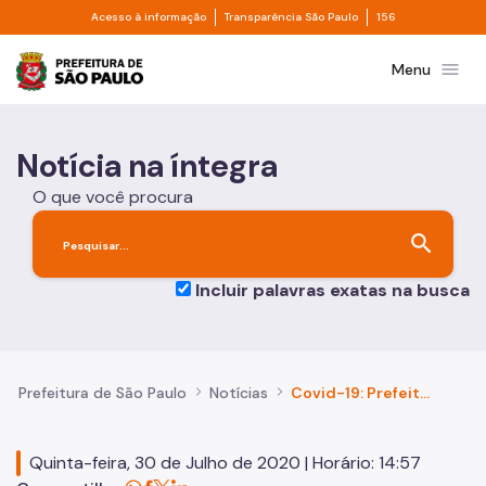
Divisor de acesso à informação
Divisor de transpa
Pular para o Conteúdo principal
Acesso à informação
Transparência São Paulo
156
Prefeitura de São Paulo
menu
Menu
Notícia na íntegra
O que você procura
search
Incluir palavras exatas na busca
Prefeitura de São Paulo
Notícias
Covid-19: Prefeitura amplia ações com as pessoas em situação de rua
Quinta-feira, 30 de Julho de 2020 | Horário: 14:57