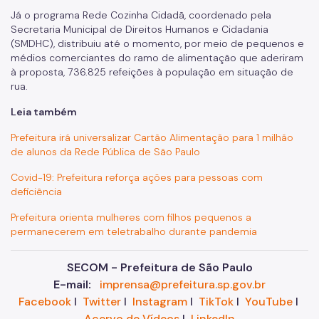
Já o programa Rede Cozinha Cidadã, coordenado pela
Secretaria Municipal de Direitos Humanos e Cidadania
(SMDHC), distribuiu até o momento, por meio de pequenos e
médios comerciantes do ramo de alimentação que aderiram
à proposta, 736.825 refeições à população em situação de
rua.
Leia também
Prefeitura irá universalizar Cartão Alimentação para 1 milhão
de alunos da Rede Pública de São Paulo
Covid-19: Prefeitura reforça ações para pessoas com
deficiência
Prefeitura orienta mulheres com filhos pequenos a
permanecerem em teletrabalho durante pandemia
SECOM - Prefeitura de São Paulo
E-mail:
imprensa@prefeitura.sp.gov.br
Facebook
I
Twitter
I
Instagram
I
TikTok
I
YouTube
I
Acervo de Vídeos
I
LinkedIn