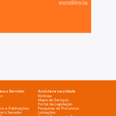
ara o Servidor
Acontece na cidade
Notícias (Rodapé - Desktop)
to
Notícias
Mapa de Serviços (Rodapé 
Mapa de Serviços
Portal da Legislação (Ro
Portal da Legislação
Pesquisas de Process
os e Publicações
Pesquisas de Processos
Licitações (Rodapé - Desktop)
ra o Servidor
Licitações