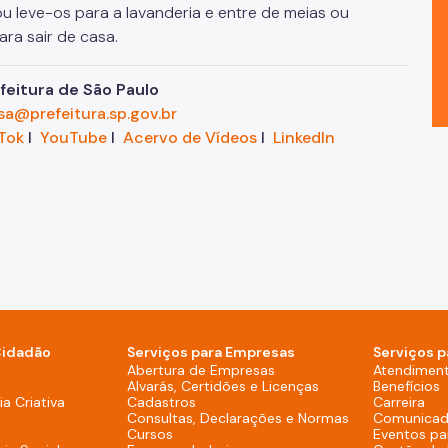
ou leve-os para a lavanderia e entre de meias ou
ra sair de casa.
eitura de São Paulo
sa@prefeitura.sp.gov.br
Tok
I
YouTube
I
Acervo de Vídeos
I
LinkedIn
Cidadão
Serviços para Empresas
Serviços p
sktop)
Abertura de Empresas
Atendimen
Alvarás, Certidões e Licenças
Benefícios
overno (Rodapé - Desktop)
a Criativa
Cadastros
Carreira
Consultas, Declarações e Normas
Comunicad
Cursos
Eventos pa