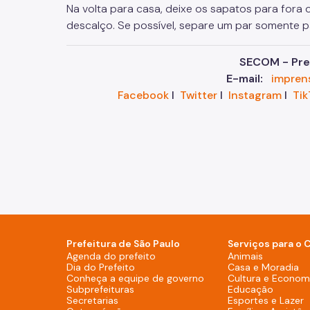
Na volta para casa, deixe os sapatos para fora 
descalço. Se possível, separe um par somente pa
SECOM - Pref
E-mail:
impren
Facebook
I
Twitter
I
Instagram
I
Tik
Prefeitura de São Paulo
Serviços para o 
Agenda do prefeito (Rodapé - De
Agenda do prefeito
Animais
Dia do Prefeito (Rodapé - Desktop)
Dia do Prefeito
Casa e Moradia
Conheça a equipe de g
Conheça a equipe de governo
Cultura e Economi
Subprefeituras (Rodapé - Desktop)
Subprefeituras
Educação
Secretarias (Rodapé - Desktop)
Secretarias
Esportes e Lazer