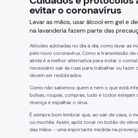
Cuidados e protocolos 
evitar o coronavírus
Fazenda
Lavar as mãos, usar álcool em gel e de
Funerários e Cemiteriais
na lavanderia fazem parte das precauç
Mobilidade Urbana e Transport
Atitudes adotadas no dia a dia, como lavar as m
Rua e Bairro
pelo novo coronavírus. Como a transmissão da c
ainda é a melhor alternativa para evitar o cont
Saúde e Bem-estar
necessário sair às ruas para trabalhar ou faze
devem ser redobrados.
Segurança
Como não sabemos quem e nem o que está infe
bolsas, roupas, compras, tudo e todos estejam 
Trabalho
doença e espalhar o vírus.
É sempre bom lembrar que, ao sair de casa, o me
ou mochila. Assim, após tocar no botão do eleva
das mãos – uma importante medida na prevençã