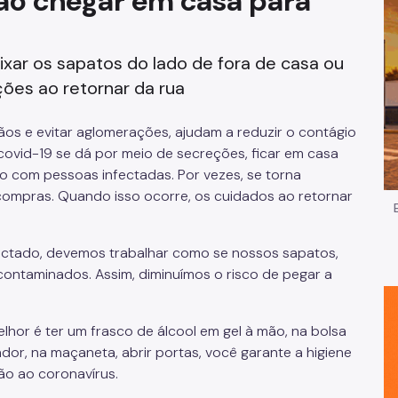
ao chegar em casa para
Impostos e Taxas
ixar os sapatos do lado de fora de casa ou
Legislação
ões ao retornar da rua
e
Licitações e Fornecedores
ãos e evitar aglomerações, ajudam a reduzir o contágio
Nota do Milhão
ovid-19 se dá por meio de secreções, ficar em casa
ato com pessoas infectadas. Por vezes, se torna
Oportunidades
r compras. Quando isso ocorre, os cuidados ao retornar
Programas e Benefícios
ctado, devemos trabalhar como se nossos sapatos,
contaminados. Assim, diminuímos o risco de pegar a
lhor é ter um frasco de álcool em gel à mão, na bolsa
dor, na maçaneta, abrir portas, você garante a higiene
o ao coronavírus.