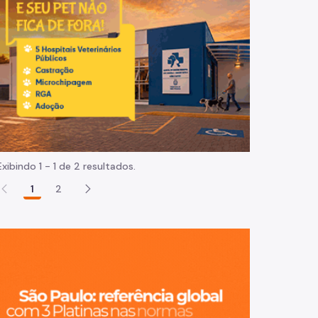
Normas e procedimentos
Exibindo 1 - 1 de 2 resultados.
1
2
São Paulo, ci