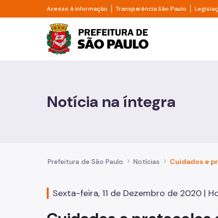
Pular para o Conteúdo principal
Divisor de acesso à informação
Divisor d
Acesso à informação
Transparência São Paulo
Legisla
Prefeitura de São Pa
Cidadão
Animais
Notícia na íntegra
Casa e Moradia
Cultura e Economia Criativa
Educação
Prefeitura de São Paulo
Notícias
Esportes e Lazer
Sexta-feira, 11 de Dezembro de 2020 | Hor
Família e Assistência Social