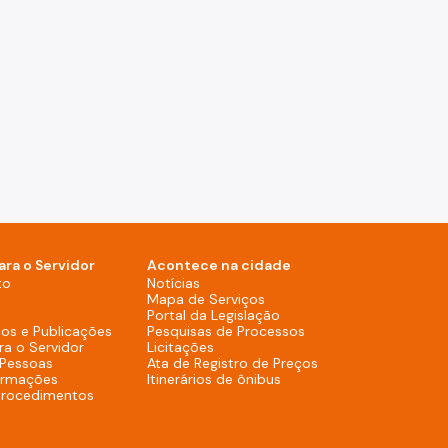
ara o Servidor
Acontece na cidade
Notícias (Rodapé - Desktop)
to
Notícias
Mapa de Serviços (Rodapé 
Mapa de Serviços
Portal da Legislação (Ro
Portal da Legislação
Pesquisas de Process
os e Publicações
Pesquisas de Processos
Licitações (Rodapé - Desktop)
ra o Servidor
Licitações
Ata de Registro de
 Pessoas
Ata de Registro de Preços
Itinerários de ônibus (R
ormações
Itinerários de ônibus
procedimentos