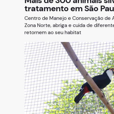
Mais de 300 animais si
tratamento em São Pau
Fazenda
Centro de Manejo e Conservação de An
Funerários e Cemiteriais
Zona Norte, abriga e cuida de diferen
Mobilidade Urbana e Transport
retornem ao seu habitat
Rua e Bairro
Saúde e Bem-estar
Segurança
Trabalho