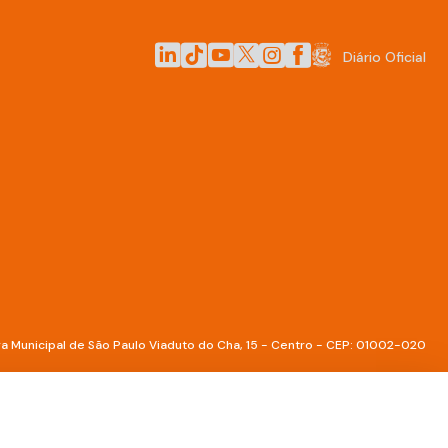
LinkedIn da Prefeitura de São Paulo
TikTok da Prefeitura de São Paulo
YouTube da Prefeitura de São Paulo
X da Prefeitura de São Paulo
Instagram da Prefeitura de 
Facebook da Prefeitura 
Diário Oficial
a Municipal de São Paulo Viaduto do Cha, 15 - Centro - CEP: 01002-020