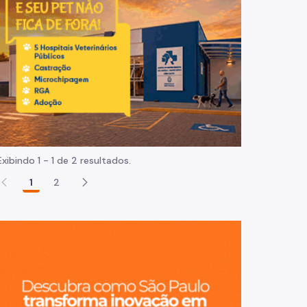
Normas e procedimentos
Exibindo 1 - 1 de 2 resultados.
1
2
São Paulo, ci