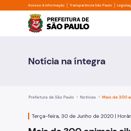
Pular para o Conteúdo principal
Divisor de acesso à informação
Divisor d
Acesso à informação
Transparência São Paulo
Legisla
Prefeitura de São Pa
Cidadão
Animais
Notícia na íntegra
Casa e Moradia
Cultura e Economia Criativa
Educação
Prefeitura de São Paulo
Notícias
Esportes e Lazer
Terça-feira, 30 de Junho de 2020 | Horári
Família e Assistência Social