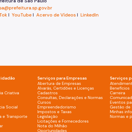
eitura de São Paulo
sa@prefeitura.sp.gov.br
Tok
I
YouTube
I
Acervo de Vídeos
I
LinkedIn
Cidadão
Serviços para Empresas
Serviços p
sktop)
Abertura de Empresas
Atendimen
Alvarás, Certidões e Licenças
Benefícios
overno (Rodapé - Desktop)
a Criativa
Cadastros
Carreira
Consultas, Declarações e Normas
Comunicad
Cursos
Eventos pa
cia Social
Empreendedorismo
Gestão de
Impostos e Taxas
Minhas inf
a e Transporte
Legislação
Normas e 
Licitações e Fornecedores
ar
Nota do Milhão
Oportunidades