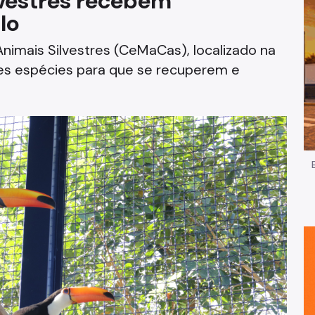
lvestres recebem
lo
Impostos e Taxas
imais Silvestres (CeMaCas), localizado na
Legislação
tes espécies para que se recuperem e
e
Licitações e Fornecedores
Nota do Milhão
Oportunidades
Programas e Benefícios