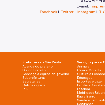
SECOM - Pref
E-mail:
impren
Facebook
I
Twitter
I
Instagram
I
Tik
Prefeitura de São Paulo
Serviços para o 
Agenda do prefeito (Rodapé - De
Agenda do prefeito
Animais
Dia do Prefeito (Rodapé - Desktop)
Dia do Prefeito
Casa e Moradia
Conheça a equipe de g
Conheça a equipe de governo
Cultura e Economi
Subprefeituras (Rodapé - Desktop)
Subprefeituras
Educação
Secretarias (Rodapé - Desktop)
Secretarias
Esportes e Lazer
Outros órgãos (Rodapé - Desktop)
Outros órgãos
Família e Assistên
156 (Rodapé - Desktop)
156
Fazenda
Mobilidade Urban
Rua e Bairro
Saúde e Bem-est
Segurança