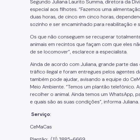
Segundo Juliana Laurito Summa, diretora da Div
especial aos filhotes. “Fazemos uma alimentaçã
duas horas, de cinco em cinco horas, dependen
sozinho e ser encaminhado para reabilitação e so
Os que não conseguem se recuperar totalment
animais em recintos que façam com que eles 
de se locomover”, esclarece a especialista.
Ainda de acordo com Juliana, grande parte das 
tráfico ilegal e foram entregues pelos agentes 
também pode ajudar, avisando a equipe do CeMa
Meio Ambiente. “Temos um plantão telefônico.
recolher o animal. Ainda temos um WhatsApp, p
e quais são as suas condições”, informa Juliana.
Serviço
:
CeMaCas
Plantão: (11) 3885-6669