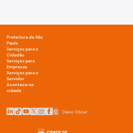
Prefeitura de São
Paulo
Serviços para o
Cidadão
Serviços para
Empresas
Serviços para o
Servidor
Acontece na
cidade
LinkedIn da Prefeitura de São Paulo
TikTok da Prefeitura de São Paulo
YouTube da Prefeitura de São Paulo
X da Prefeitura de São Paulo
Instagram da Prefeitura de São Paulo
Facebook da Prefeitura de São Paulo
Diário Oficial