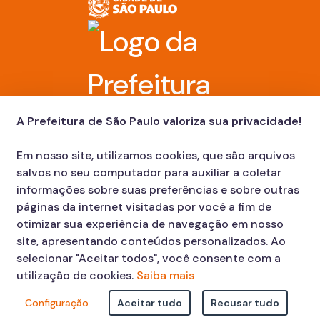
A Prefeitura de São Paulo valoriza sua privacidade!
Em nosso site, utilizamos cookies, que são arquivos
salvos no seu computador para auxiliar a coletar
informações sobre suas preferências e sobre outras
páginas da internet visitadas por você a fim de
otimizar sua experiência de navegação em nosso
site, apresentando conteúdos personalizados. Ao
selecionar "Aceitar todos", você consente com a
utilização de cookies.
Saiba mais
Faça sua Solicitação
Atendimento:
Configuração
Aceitar tudo
Recusar tudo
© COPYRIGHT 2023, Prefeitura Municipal de São Paulo Viaduto do
Cha, 15 - Centro - CEP: 01002-020