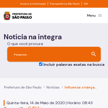
Divisor de acesso à informação
Divisor de transpa
Pular para o Conteúdo principal
Acesso à informação
Transparência São Paulo
156
Prefeitura de São Paulo
menu
Menu
Notícia na íntegra
O que você procura
search
Incluir palavras exatas na busca
Prefeitura de São Paulo
Notícias
Influenza: crianças de 6 meses a menores de 6 anos devem ser imunizadas na terceira fase da campanha de vacinação
Quinta-feira, 14 de Maio de 2020 | Horário: 08:43