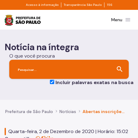
Divisor de acesso à informação
Divisor de transpa
Pular para o Conteúdo principal
Acesso à informação
Transparência São Paulo
156
Prefeitura de São Paulo
menu
Menu
Notícia na íntegra
O que você procura
search
Incluir palavras exatas na busca
Prefeitura de São Paulo
Notícias
Abertas inscrições gratuitas para o fórum on-line dos Polos de Ecoturismo de São Paulo
Quarta-feira, 2 de Dezembro de 2020 | Horário: 15:02