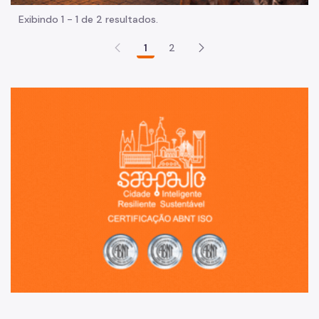
Exibindo 1 - 1 de 2 resultados.
1
2
Sã