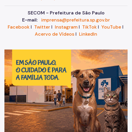
SECOM - Prefeitura de São Paulo
E-mail:
imprensa@prefeitura.sp.gov.br
Facebook
I
Twitter
I
Instagram
I
TikTok
I
YouTube
I
Acervo de Vídeos
I
LinkedIn
Im