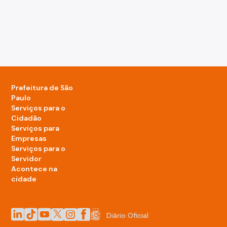
Prefeitura de São
Paulo
Serviços para o
Cidadão
Serviços para
Empresas
Serviços para o
Servidor
Acontece na
cidade
LinkedIn da Prefeitura de São Paulo
TikTok da Prefeitura de São Paulo
YouTube da Prefeitura de São Paulo
X da Prefeitura de São Paulo
Instagram da Prefeitura de São Paulo
Facebook da Prefeitura de São Paulo
Diário Oficial