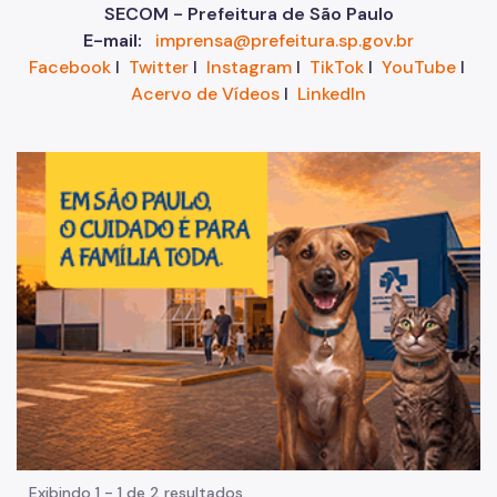
SECOM - Prefeitura de São Paulo
E-mail:
imprensa@prefeitura.sp.gov.br
Facebook
I
Twitter
I
Instagram
I
TikTok
I
YouTube
I
Acervo de Vídeos
I
LinkedIn
Im
Exibindo 1 - 1 de 2 resultados.