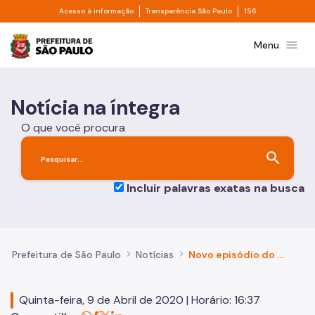
Divisor de acesso à informação
Divisor de transpa
Pular para o Conteúdo principal
Acesso à informação
Transparência São Paulo
156
Prefeitura de São Paulo
menu
Menu
Notícia na íntegra
O que você procura
search
Incluir palavras exatas na busca
Prefeitura de São Paulo
Notícias
Novo episódio do SPlica mostra como acessar os serviços do Portal SP156
Quinta-feira, 9 de Abril de 2020 | Horário: 16:37