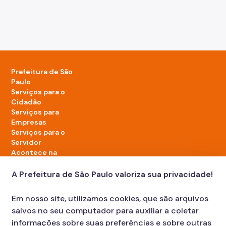
Prefeitura de São
Paulo
Serviços para o
Cidadão
Serviços para
Empresas
Serviços para o
Servidor
Acontece na
cidade
A Prefeitura de São Paulo valoriza sua privacidade!
LinkedIn da Prefeitura de São Paulo
TikTok da Prefeitura de São Paulo
YouTube da Prefeitura de São Paulo
X da Prefeitura de São Paulo
Instagram da Prefeitura de São Paulo
Facebook da Prefeitura de São Paulo
Em nosso site, utilizamos cookies, que são arquivos
Diário Oficial
salvos no seu computador para auxiliar a coletar
informações sobre suas preferências e sobre outras