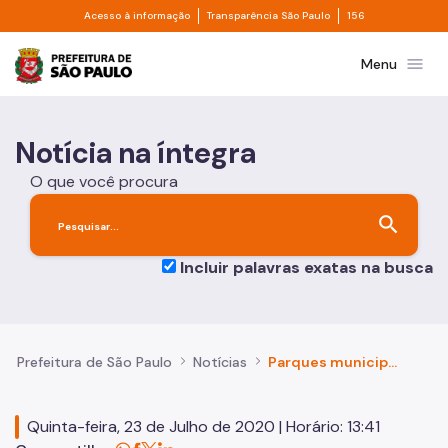
Divisor de acesso à informação
Divisor de transpa
Pular para o Conteúdo principal
Acesso à informação
Transparência São Paulo
156
Prefeitura de São Paulo
menu
Menu
Notícia na íntegra
O que você procura
search
Incluir palavras exatas na busca
Prefeitura de São Paulo
Notícias
Parques municipais: confira o movimento após a reabertura
Quinta-feira, 23 de Julho de 2020 | Horário: 13:41