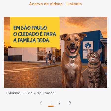
Acervo de Vídeos
I
LinkedIn
Im
Exibindo 1 - 1 de 2 resultados.
1
2