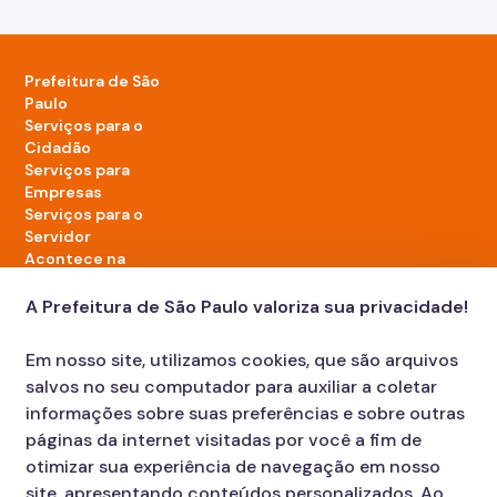
Prefeitura de São
Paulo
Serviços para o
Cidadão
Serviços para
Empresas
Serviços para o
Servidor
Acontece na
cidade
A Prefeitura de São Paulo valoriza sua privacidade!
LinkedIn da Prefeitura de São Paulo
TikTok da Prefeitura de São Paulo
YouTube da Prefeitura de São Paulo
X da Prefeitura de São Paulo
Instagram da Prefeitura de São Paulo
Facebook da Prefeitura de São Paulo
Em nosso site, utilizamos cookies, que são arquivos
Diário Oficial
salvos no seu computador para auxiliar a coletar
informações sobre suas preferências e sobre outras
páginas da internet visitadas por você a fim de
otimizar sua experiência de navegação em nosso
site, apresentando conteúdos personalizados. Ao