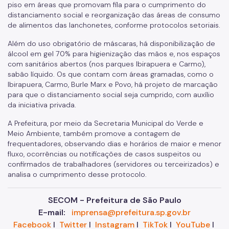
piso em áreas que promovam fila para o cumprimento do
distanciamento social e reorganização das áreas de consumo
de alimentos das lanchonetes, conforme protocolos setoriais.
Além do uso obrigatório de máscaras, há disponibilização de
álcool em gel 70% para higienização das mãos e, nos espaços
com sanitários abertos (nos parques Ibirapuera e Carmo),
sabão líquido. Os que contam com áreas gramadas, como o
Ibirapuera, Carmo, Burle Marx e Povo, há projeto de marcação
para que o distanciamento social seja cumprido, com auxílio
da iniciativa privada.
A Prefeitura, por meio da Secretaria Municipal do Verde e
Meio Ambiente, também promove a contagem de
frequentadores, observando dias e horários de maior e menor
fluxo, ocorrências ou notificações de casos suspeitos ou
confirmados de trabalhadores (servidores ou terceirizados) e
analisa o cumprimento desse protocolo.
SECOM - Prefeitura de São Paulo
E-mail:
imprensa@prefeitura.sp.gov.br
Facebook
I
Twitter
I
Instagram
I
TikTok
I
YouTube
I