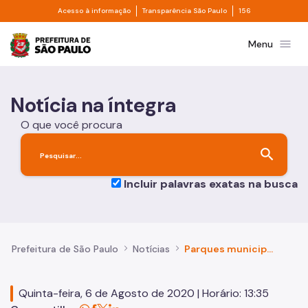
Divisor de acesso à informação
Divisor de transpa
Pular para o Conteúdo principal
Acesso à informação
Transparência São Paulo
156
Prefeitura de São Paulo
menu
Menu
Notícia na íntegra
O que você procura
search
Incluir palavras exatas na busca
Prefeitura de São Paulo
Notícias
Parques municipais receberam mais de 37 mil visitantes na quarta-feira
Quinta-feira, 6 de Agosto de 2020 | Horário: 13:35