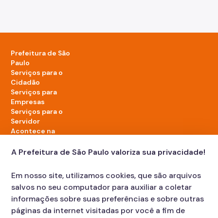
Prefeitura de São
Paulo
Serviços para o
Cidadão
Serviços para
Empresas
Serviços para o
Servidor
Acontece na
cidade
A Prefeitura de São Paulo valoriza sua privacidade!
LinkedIn da Prefeitura de São Paulo
TikTok da Prefeitura de São Paulo
YouTube da Prefeitura de São Paulo
X da Prefeitura de São Paulo
Instagram da Prefeitura de São Paulo
Facebook da Prefeitura de São Paulo
Em nosso site, utilizamos cookies, que são arquivos
Diário Oficial
salvos no seu computador para auxiliar a coletar
informações sobre suas preferências e sobre outras
páginas da internet visitadas por você a fim de