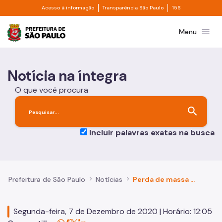
Divisor de acesso à informação
Divisor de transpa
Pular para o Conteúdo principal
Acesso à informação
Transparência São Paulo
156
Prefeitura de São Paulo
menu
Menu
Notícia na íntegra
O que você procura
search
Incluir palavras exatas na busca
Prefeitura de São Paulo
Notícias
Perda de massa muscular tem nome: Sarcopenia
Segunda-feira, 7 de Dezembro de 2020 | Horário: 12:05