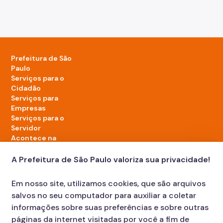
Prefeitura de São
Paulo
Serviços para o
Cidadão
Serviços para
Empresas
Serviços para o
Servidor
Acontece na
cidade
A Prefeitura de São Paulo valoriza sua privacidade!
LinkedIn da Prefeitura de São Paulo
TikTok da Prefeitura de São Paulo
YouTube da Prefeitura de São Paulo
X da Prefeitura de São Paulo
Instagram da Prefeitura de São Paulo
Facebook da Prefeitura de São Paulo
Em nosso site, utilizamos cookies, que são arquivos
Diário Oficial
salvos no seu computador para auxiliar a coletar
informações sobre suas preferências e sobre outras
páginas da internet visitadas por você a fim de