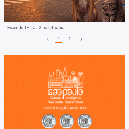
Exibindo 1 - 1 de 2 resultados.
1
2
Sã