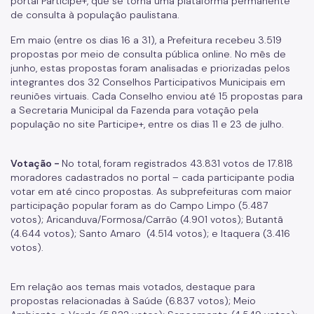
portal Participe+, que se torna uma plataforma permanente
de consulta à população paulistana.
Em maio (entre os dias 16 a 31), a Prefeitura recebeu 3.519
propostas por meio de consulta pública online. No mês de
junho, estas propostas foram analisadas e priorizadas pelos
integrantes dos 32 Conselhos Participativos Municipais em
reuniões virtuais. Cada Conselho enviou até 15 propostas para
a Secretaria Municipal da Fazenda para votação pela
população no site Participe+, entre os dias 11 e 23 de julho.
Votação -
No total, foram registrados 43.831 votos de 17.818
moradores cadastrados no portal – cada participante podia
votar em até cinco propostas. As subprefeituras com maior
participação popular foram as do Campo Limpo (5.487
votos); Aricanduva/Formosa/Carrão (4.901 votos); Butantã
(4.644 votos); Santo Amaro (4.514 votos); e Itaquera (3.416
votos).
Em relação aos temas mais votados, destaque para
propostas relacionadas à Saúde (6.837 votos); Meio