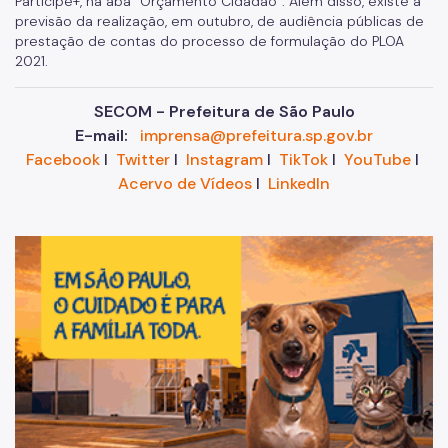
Participe+, na aba “Orçamento Cidadão”. Além disso, existe a
previsão da realização, em outubro, de audiência públicas de
prestação de contas do processo de formulação do PLOA
2021.
SECOM - Prefeitura de São Paulo
E-mail:
imprensa@prefeitura.sp.gov.br
Facebook
I
Twitter
I
Instagram
I
TikTok
I
YouTube
I
Acervo de Vídeos
I
LinkedIn
Im