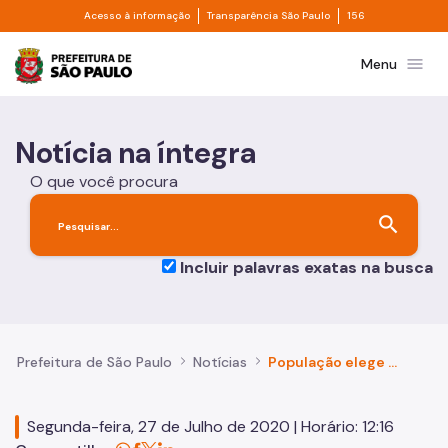
Divisor de acesso à informação
Divisor de transpa
Pular para o Conteúdo principal
Acesso à informação
Transparência São Paulo
156
Prefeitura de São Paulo
menu
Menu
Notícia na íntegra
O que você procura
search
Incluir palavras exatas na busca
Prefeitura de São Paulo
Notícias
População elege prioridades para o Orçamento do Município de 2021
Segunda-feira, 27 de Julho de 2020 | Horário: 12:16