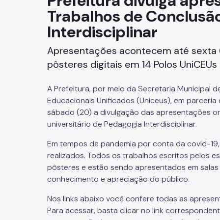
Prefeitura divulga apr
Trabalhos de Conclusã
Fazenda
Interdisciplinar
Funerários e Cemiteriais
Apresentações acontecem até sexta (2
Mobilidade Urbana e Transport
pôsteres digitais em 14 Polos UniCEUs
Rua e Bairro
A Prefeitura, por meio da Secretaria Municipal
Educacionais Unificados (Uniceus), em parceria
Saúde e Bem-estar
sábado (20) a divulgação das apresentações on
universitário de Pedagogia Interdisciplinar.
Segurança
Em tempos de pandemia por conta da covid-19, 
realizados. Todos os trabalhos escritos pelos 
Trabalho
pôsteres e estão sendo apresentados em salas vi
conhecimento e apreciação do público.
Nos links abaixo você confere todas as apresen
Para acessar, basta clicar no link correspondent