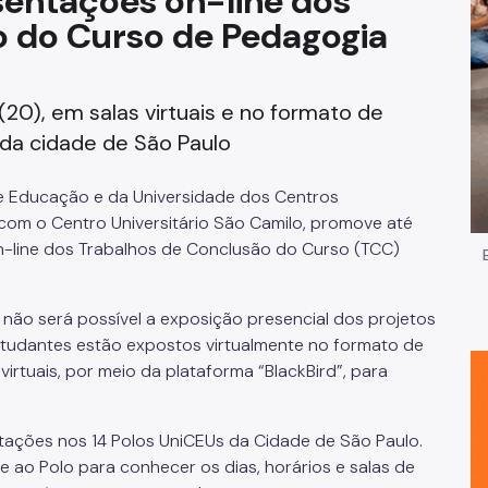
esentações on-line dos
o do Curso de Pedagogia
Impostos e Taxas
Legislação
0), em salas virtuais e no formato de
e
Licitações e Fornecedores
 da cidade de São Paulo
Nota do Milhão
 de Educação e da Universidade dos Centros
 com o Centro Universitário São Camilo, promove até
Oportunidades
-line dos Trabalhos de Conclusão do Curso (TCC)
Programas e Benefícios
não será possível a exposição presencial dos projetos
estudantes estão expostos virtualmente no formato de
rtuais, por meio da plataforma “BlackBird”, para
tações nos 14 Polos UniCEUs da Cidade de São Paulo.
e ao Polo para conhecer os dias, horários e salas de