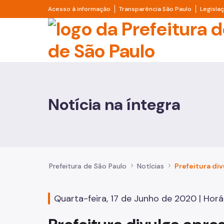
Pular para o Conteúdo principal
Divisor de acesso à informação
Divisor d
Acesso à informação
Transparência São Paulo
Legisla
Prefeitura de São Pa
Cidadão
Animais
Notícia na íntegra
Casa e Moradia
Cultura e Economia Criativa
Educação
Prefeitura de São Paulo
Notícias
Esportes e Lazer
Quarta-feira, 17 de Junho de 2020 | Horár
Família e Assistência Social