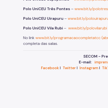
Polo UniCEU Três Pontes
–
www.bit.ly/polotres
Polo UniCEU Uirapuru
–
www.bit.ly/polouirapuru
Polo UniCEU Vila Rubi
–
www.bit.ly/polovilarubi
No link
www.bit.ly/programacaocompletatcc (abre
completa das salas.
SECOM - Pref
E-mail:
impren
Facebook
I
Twitter
I
Instagram
I
Tik