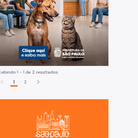
Normas e procedimentos
Exibindo 1 - 1 de 2 resultados.
1
2
São Paulo, ci