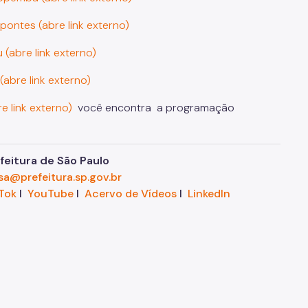
pontes (abre link externo)
 (abre link externo)
 (abre link externo)
 link externo)
você encontra a programação
eitura de São Paulo
sa@prefeitura.sp.gov.br
Tok
I
YouTube
I
Acervo de Vídeos
I
LinkedIn