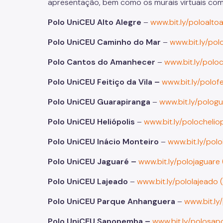
apresentação, bem como os murais virtuais co
Polo UniCEU Alto Alegre
–
www.bit.ly/poloaltoa
Polo UniCEU Caminho do Mar
–
www.bit.ly/pol
Polo Cantos do Amanhecer
–
www.bit.ly/polo
Polo UniCEU Feitiço da Vila –
www.bit.ly/polofe
Polo UniCEU Guarapiranga
–
www.bit.ly/pologu
Polo UniCEU Heliópolis
–
www.bit.ly/polocheliop
Polo UniCEU Inácio Monteiro
–
www.bit.ly/polo
Polo UniCEU Jaguaré –
www.bit.ly/polojaguare 
Polo UniCEU Lajeado
–
www.bit.ly/pololajeado (
Polo UniCEU Parque Anhanguera
–
www.bit.ly
Polo UniCEU Sapopemba –
www.bit.ly/polosap