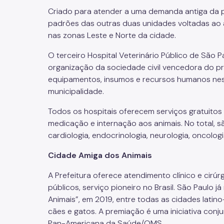
Criado para atender a uma demanda antiga da po
padrões das outras duas unidades voltadas ao a
nas zonas Leste e Norte da cidade.
O terceiro Hospital Veterinário Público de São 
organização da sociedade civil vencedora do proc
equipamentos, insumos e recursos humanos nest
municipalidade.
Todos os hospitais oferecem serviços gratuitos d
medicação e internação aos animais. No total, são
cardiologia, endocrinologia, neurologia, oncolog
Cidade Amiga dos Animais
A Prefeitura oferece atendimento clínico e cirúr
públicos, serviço pioneiro no Brasil. São Paulo 
Animais”, em 2019, entre todas as cidades latin
cães e gatos. A premiação é uma iniciativa con
Pan-Americana da Saúde/OMS.