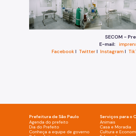
SECOM - Pref
E-mail:
impren
Facebook
I
Twitter
I
Instagram
I
Tik
Prefeitura de São Paulo
Serviços para o 
Agenda do prefeito (Rodapé - De
Agenda do prefeito
Animais
Dia do Prefeito (Rodapé - Desktop)
Dia do Prefeito
Casa e Moradia
Conheça a equipe de g
Conheça a equipe de governo
Cultura e Economi