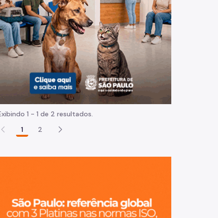
Normas e procedimentos
Exibindo 1 - 1 de 2 resultados.
1
2
São Paulo, ci