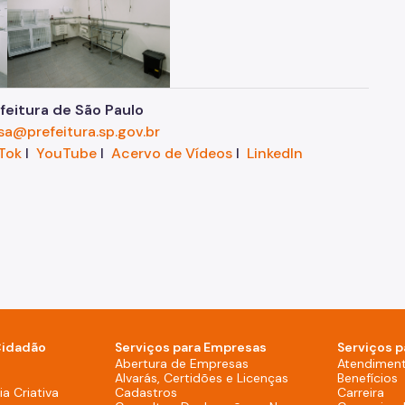
eitura de São Paulo
sa@prefeitura.sp.gov.br
Tok
I
YouTube
I
Acervo de Vídeos
I
LinkedIn
Cidadão
Serviços para Empresas
Serviços p
sktop)
Abertura de Empresas
Atendimen
Alvarás, Certidões e Licenças
Benefícios
overno (Rodapé - Desktop)
a Criativa
Cadastros
Carreira