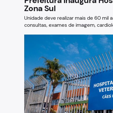
Prefeitura inaugura Hos
Zona Sul
Fazenda
Unidade deve realizar mais de 60 mil a
Funerários e Cemiteriais
consultas, exames de imagem, cardiolo
Mobilidade Urbana e Transport
Rua e Bairro
Saúde e Bem-estar
Segurança
Trabalho