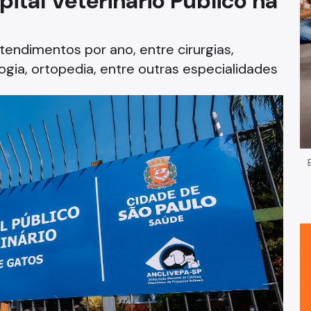
pital Veterinário Público na
Impostos e Taxas
tendimentos por ano, entre cirurgias,
Legislação
gia, ortopedia, entre outras especialidades
e
Licitações e Fornecedores
Nota do Milhão
Oportunidades
Programas e Benefícios