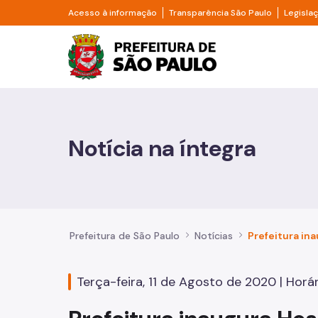
Pular para o Conteúdo principal
Divisor de acesso à informação
Divisor d
Acesso à informação
Transparência São Paulo
Legisla
Prefeitura de São Pa
Cidadão
Animais
Notícia na íntegra
Casa e Moradia
Cultura e Economia Criativa
Educação
Prefeitura de São Paulo
Notícias
Esportes e Lazer
Terça-feira, 11 de Agosto de 2020 | Horári
Família e Assistência Social