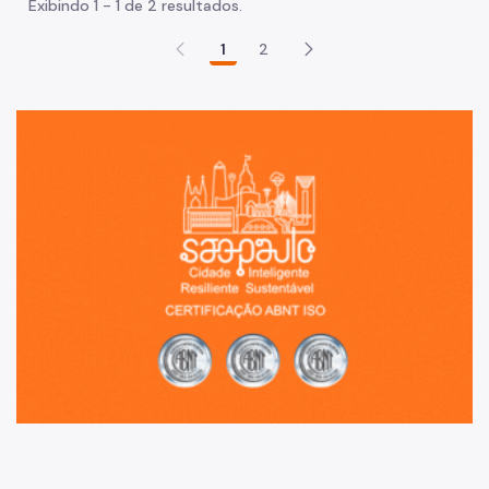
Exibindo 1 - 1 de 2 resultados.
1
2
Sã