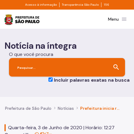
Divisor de acesso à informação
Divisor de transpa
Pular para o Conteúdo principal
Acesso à informação
Transparência São Paulo
156
Prefeitura de São Paulo
menu
Menu
Notícia na íntegra
O que você procura
search
Incluir palavras exatas na busca
Prefeitura de São Paulo
Notícias
Prefeitura inicia retomada das obras na Unidade de Pronto Atendimento UPA (UPA) Jabaquara
Quarta-feira, 3 de Junho de 2020 | Horário: 12:27