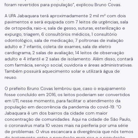
foram revertidos para população”, explicou Bruno Covas.
A UPA Jabaquara terá aproximadamente 2 mil m² com dois
pavimentos e será equipada com 7 leitos de urgências, sala
de ortopedia, raio-x, sala de gesso, suturas, esterilização e
expurgo, triagem, 6 consultórios médicos, 1 consultório
odontológico, sala de medicação, 7 poltronas de inalação
adulto e 7 infantis, coleta de exames, sala de eletro
cardiograma, 2 salas de avaliação, 14 leitos de observação
adulto e 4 infantil e 2 salas de isolamento. Além disso, contará
com farmácia, serviço social, ouvidoria e áreas administrativas.
Também possuirá aquecimento solar e utilizará água de
reuso.
O prefeito Bruno Covas lembrou que, caso o equipamento
fosse concluído em 2016, os leitos poderiam ser convertidos
em UTI, nesse momento, para facilitar o atendimento da
população em decorrência da pandemia do covid-19. “O
Jabaquara é um dos bairros da cidade com maior
concentração de comunidades. Aqui na cidade de São Paulo,
o coronavírus mata 10 vezes mais na periferia por uma série
de problemas. O vírus escancara a divergência que nós temos
de tratamento entre a população mais rica e a população