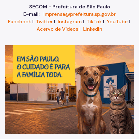
SECOM - Prefeitura de São Paulo
E-mail:
imprensa@prefeitura.sp.gov.br
Facebook
I
Twitter
I
Instagram
I
TikTok
I
YouTube
I
Acervo de Vídeos
I
LinkedIn
Im