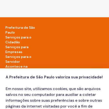
Prefeitura de São
Paulo
Serviços para o
Cidadão
Serviços para
Empresas
Serviços para o
Servidor
Acontece na
cidade
A Prefeitura de São Paulo valoriza sua privacidade!
LinkedIn da Prefeitura de São Paulo
TikTok da Prefeitura de São Paulo
YouTube da Prefeitura de São Paulo
X da Prefeitura de São Paulo
Instagram da Prefeitura de São Paulo
Facebook da Prefeitura de São Paulo
Em nosso site, utilizamos cookies, que são arquivos
Diário Oficial
salvos no seu computador para auxiliar a coletar
informações sobre suas preferências e sobre outras
páginas da internet visitadas por você a fim de