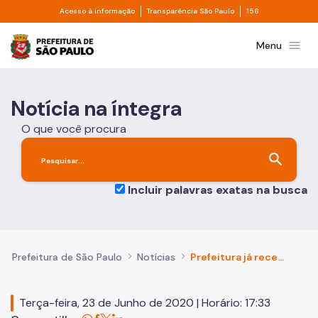
Divisor de acesso à informação
Divisor de transpa
Pular para o Conteúdo principal
Acesso à informação
Transparência São Paulo
156
Prefeitura de São Paulo
menu
Menu
Notícia na íntegra
O que você procura
search
Incluir palavras exatas na busca
Prefeitura de São Paulo
Notícias
Prefeitura já recebeu 134 propostas de protocolos sanitários de reabertura de entidades setoriais
Terça-feira, 23 de Junho de 2020 | Horário: 17:33