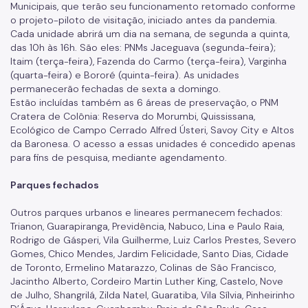
Municipais, que terão seu funcionamento retomado conforme
o projeto-piloto de visitação, iniciado antes da pandemia.
Cada unidade abrirá um dia na semana, de segunda a quinta,
das 10h às 16h. São eles: PNMs Jaceguava (segunda-feira);
Itaim (terça-feira), Fazenda do Carmo (terça-feira), Varginha
(quarta-feira) e Bororé (quinta-feira). As unidades
permanecerão fechadas de sexta a domingo.
Estão incluídas também as 6 áreas de preservação, o PNM
Cratera de Colônia: Reserva do Morumbi, Quississana,
Ecológico de Campo Cerrado Alfred Ústeri, Savoy City e Altos
da Baronesa. O acesso a essas unidades é concedido apenas
para fins de pesquisa, mediante agendamento.
Parques fechados
Outros parques urbanos e lineares permanecem fechados:
Trianon, Guarapiranga, Previdência, Nabuco, Lina e Paulo Raia,
Rodrigo de Gásperi, Vila Guilherme, Luiz Carlos Prestes, Severo
Gomes, Chico Mendes, Jardim Felicidade, Santo Dias, Cidade
de Toronto, Ermelino Matarazzo, Colinas de São Francisco,
Jacintho Alberto, Cordeiro Martin Luther King, Castelo, Nove
de Julho, Shangrilá, Zilda Natel, Guaratiba, Vila Sílvia, Pinheirinho