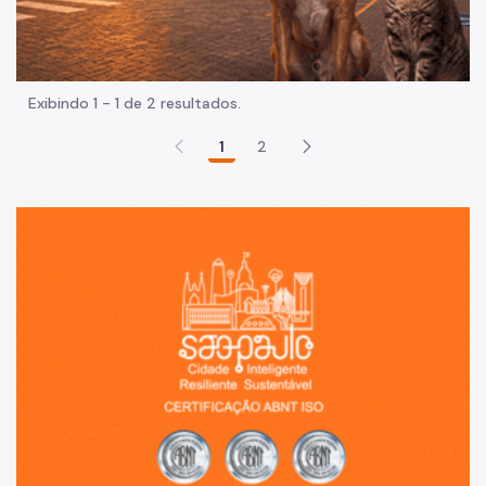
Exibindo 1 - 1 de 2 resultados.
1
2
Sã