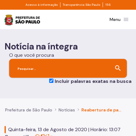
Divisor de acesso à informação
Divisor de transpa
Pular para o Conteúdo principal
Acesso à informação
Transparência São Paulo
156
Prefeitura de São Paulo
menu
Menu
Notícia na íntegra
O que você procura
search
Incluir palavras exatas na busca
Prefeitura de São Paulo
Notícias
Reabertura de parques municipais para os frequentadores completa um mês
Quinta-feira, 13 de Agosto de 2020 | Horário: 13:07