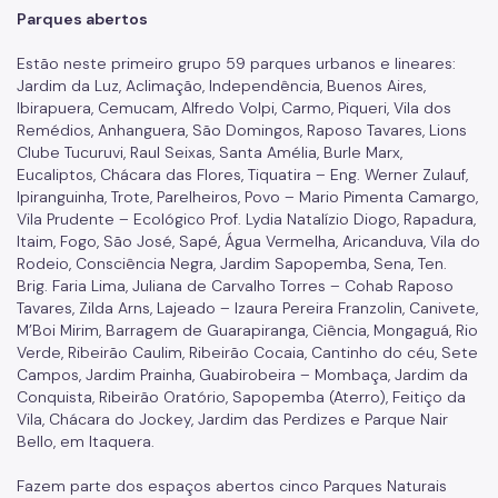
Parques abertos
Estão neste primeiro grupo 59 parques urbanos e lineares:
Jardim da Luz, Aclimação, Independência, Buenos Aires,
Ibirapuera, Cemucam, Alfredo Volpi, Carmo, Piqueri, Vila dos
Remédios, Anhanguera, São Domingos, Raposo Tavares, Lions
Clube Tucuruvi, Raul Seixas, Santa Amélia, Burle Marx,
Eucaliptos, Chácara das Flores, Tiquatira – Eng. Werner Zulauf,
Ipiranguinha, Trote, Parelheiros, Povo – Mario Pimenta Camargo,
Vila Prudente – Ecológico Prof. Lydia Natalízio Diogo, Rapadura,
Itaim, Fogo, São José, Sapé, Água Vermelha, Aricanduva, Vila do
Rodeio, Consciência Negra, Jardim Sapopemba, Sena, Ten.
Brig. Faria Lima, Juliana de Carvalho Torres – Cohab Raposo
Tavares, Zilda Arns, Lajeado – Izaura Pereira Franzolin, Canivete,
M’Boi Mirim, Barragem de Guarapiranga, Ciência, Mongaguá, Rio
Verde, Ribeirão Caulim, Ribeirão Cocaia, Cantinho do céu, Sete
Campos, Jardim Prainha, Guabirobeira – Mombaça, Jardim da
Conquista, Ribeirão Oratório, Sapopemba (Aterro), Feitiço da
Vila, Chácara do Jockey, Jardim das Perdizes e Parque Nair
Bello, em Itaquera.
Fazem parte dos espaços abertos cinco Parques Naturais