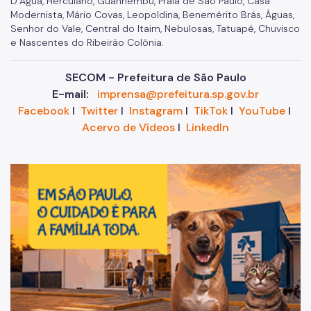
D’Água, Herculano, Guanhembu, Praia de São Paulo, Casa
Modernista, Mário Covas, Leopoldina, Benemérito Brás, Águas,
Senhor do Vale, Central do Itaim, Nebulosas, Tatuapé, Chuvisco
e Nascentes do Ribeirão Colônia.
SECOM - Prefeitura de São Paulo
E-mail:
imprensa@prefeitura.sp.gov.br
Facebook
I
Twitter
I
Instagram
I
TikTok
I
YouTube
I
Acervo de Vídeos
I
LinkedIn
Im