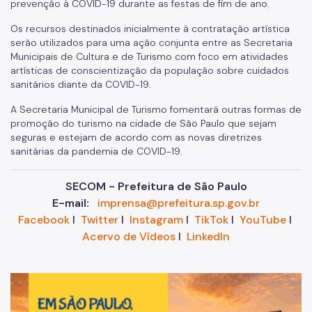
prevenção à COVID-19 durante as festas de fim de ano.
Os recursos destinados inicialmente à contratação artística
serão utilizados para uma ação conjunta entre as Secretaria
Municipais de Cultura e de Turismo com foco em atividades
artísticas de conscientização da população sobre cuidados
sanitários diante da COVID-19.
A Secretaria Municipal de Turismo fomentará outras formas de
promoção do turismo na cidade de São Paulo que sejam
seguras e estejam de acordo com as novas diretrizes
sanitárias da pandemia de COVID-19.
SECOM - Prefeitura de São Paulo
E-mail:
imprensa@prefeitura.sp.gov.br
Facebook
I
Twitter
I
Instagram
I
TikTok
I
YouTube
I
Acervo de Vídeos
I
LinkedIn
Im