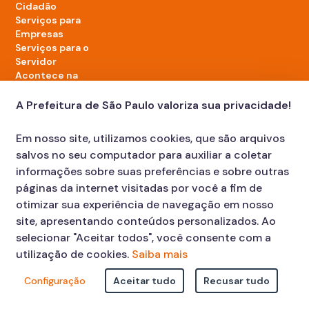
Cidadão
Serviços para
Empresas
Serviços para o
Servidor
Acontece na
cidade
A Prefeitura de São Paulo valoriza sua privacidade!
LinkedIn da Prefeitura de São Paulo
TikTok da Prefeitura de São Paulo
YouTube da Prefeitura de São Paulo
X da Prefeitura de São Paulo
Instagram da Prefeitura de São Paulo
Facebook da Prefeitura de São Paulo
Em nosso site, utilizamos cookies, que são arquivos
Diário Oficial
salvos no seu computador para auxiliar a coletar
informações sobre suas preferências e sobre outras
páginas da internet visitadas por você a fim de
otimizar sua experiência de navegação em nosso
site, apresentando conteúdos personalizados. Ao
selecionar "Aceitar todos", você consente com a
utilização de cookies.
Saiba mais
Faça sua Solicitação
Atendimento:
Configuração
Aceitar tudo
Recusar tudo
© COPYRIGHT 2023, Prefeitura Municipal de São Paulo Viaduto do
Cha, 15 - Centro - CEP: 01002-020