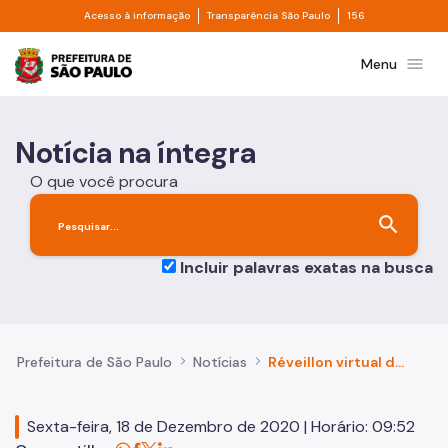
Divisor de acesso à informação
Divisor de transpa
Pular para o Conteúdo principal
Acesso à informação
Transparência São Paulo
156
Prefeitura de São Paulo
menu
Menu
Notícia na íntegra
O que você procura
search
Incluir palavras exatas na busca
Prefeitura de São Paulo
Notícias
Réveillon virtual de São Paulo está cancelado
Sexta-feira, 18 de Dezembro de 2020 | Horário: 09:52