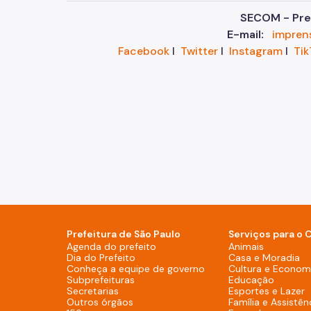
SECOM - Pref
E-mail:
impren
Facebook
I
Twitter
I
Instagram
I
Tik
Prefeitura de São Paulo
Serviços para o 
Agenda do prefeito (Rodapé - De
Agenda do prefeito
Animais
Dia do Prefeito (Rodapé - Desktop)
Dia do Prefeito
Casa e Moradia
Conheça a equipe de g
Conheça a equipe de governo
Cultura e Economi
Subprefeituras (Rodapé - Desktop)
Subprefeituras
Educação
Secretarias (Rodapé - Desktop)
Secretarias
Esportes e Lazer
Outros órgãos (Rodapé - Desktop)
Outros órgãos
Família e Assistên