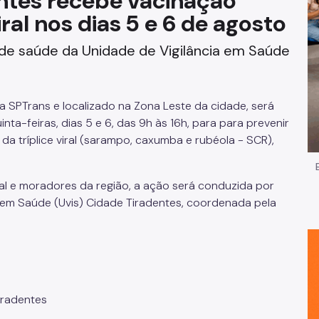
ntes recebe vacinação
iral nos dias 5 e 6 de agosto
Impostos e Taxas
 de saúde da Unidade de Vigilância em Saúde
Legislação
e
Licitações e Fornecedores
la SPTrans e localizado na
Zona Leste da cidade, será
Nota do Milhão
inta-feiras, dias 5 e 6, das 9h às 16h, para para prevenir
da tríplice viral (sarampo, caxumba e
rubéola - SCR),
Oportunidades
al e moradores da região, a
ação será conduzida por
Programas e Benefícios
a em
Saúde (Uvis) Cidade Tiradentes, coordenada pela
iradentes