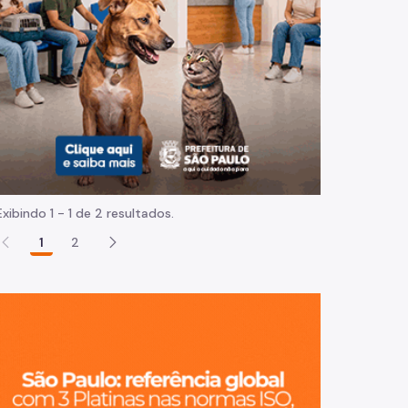
Normas e procedimentos
Exibindo 1 - 1 de 2 resultados.
1
2
São Paulo, ci