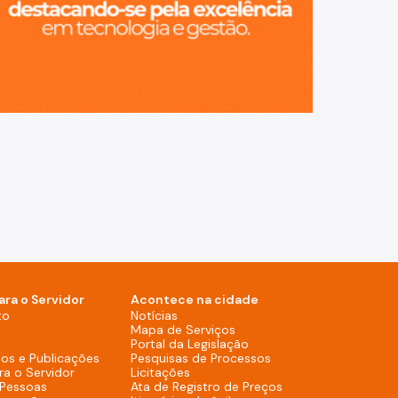
ara o Servidor
Acontece na cidade
Notícias (Rodapé - Desktop)
to
Notícias
Mapa de Serviços (Rodapé 
Mapa de Serviços
Portal da Legislação (Ro
Portal da Legislação
Pesquisas de Process
os e Publicações
Pesquisas de Processos
Licitações (Rodapé - Desktop)
ra o Servidor
Licitações
Ata de Registro de
 Pessoas
Ata de Registro de Preços