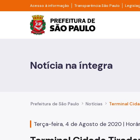
Pular para o Conteúdo principal
Divisor de acesso à informação
Divisor d
Acesso à informação
Transparência São Paulo
Legisla
Prefeitura de São Pa
Cidadão
Animais
Notícia na íntegra
Casa e Moradia
Cultura e Economia Criativa
Educação
Prefeitura de São Paulo
Notícias
Esportes e Lazer
Terça-feira, 4 de Agosto de 2020 | Horár
Família e Assistência Social