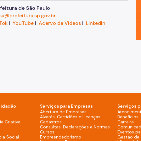
eitura de São Paulo
sa@prefeitura.sp.gov.br
Tok
I
YouTube
I
Acervo de Vídeos
I
LinkedIn
Cidadão
Serviços para Empresas
Serviços p
sktop)
Abertura de Empresas
Atendimen
Alvarás, Certidões e Licenças
Benefícios
overno (Rodapé - Desktop)
a Criativa
Cadastros
Carreira
Consultas, Declarações e Normas
Comunicad
Cursos
Eventos pa
cia Social
Empreendedorismo
Gestão de