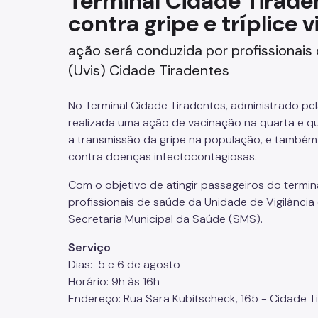
Terminal Cidade Tirade
contra gripe e tríplice v
Fazenda
ação será conduzida por profissionais
Funerários e Cemiteriais
(Uvis) Cidade Tiradentes
Mobilidade Urbana e Transport
No Terminal Cidade Tiradentes, administrado pe
Rua e Bairro
realizada uma ação de vacinação na quarta e
qu
a transmissão
da gripe na população, e também 
Saúde e Bem-estar
contra doenças infectocontagiosas.
Com o objetivo de atingir passageiros do termin
Segurança
profissionais de saúde da Unidade de Vigilânci
Secretaria Municipal da
Saúde (SMS).
Trabalho
Serviço
Dias: 5 e 6 de agosto
Horário: 9h às 16h
Endereço: Rua Sara Kubitscheck, 165 - Cidade T